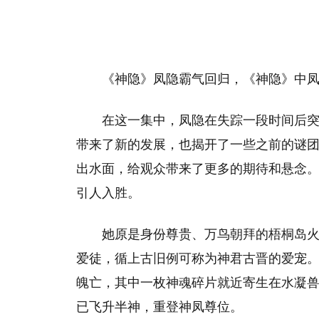
《神隐》凤隐霸气回归，《神隐》中
在这一集中，凤隐在失踪一段时间后
带来了新的发展，也揭开了一些之前的谜
出水面，给观众带来了更多的期待和悬念
引人入胜。
她原是身份尊贵、万鸟朝拜的梧桐岛
爱徒，循上古旧例可称为神君古晋的爱宠
魄亡，其中一枚神魂碎片就近寄生在水凝
已飞升半神，重登神凤尊位。