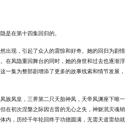
凤隐是在第十四集回归的。
突然出现，引起了众人的震惊和好奇。她的回归为剧情
团。在凤隐重回舞台的同时，她的身世和过去也逐渐浮
。这一集为整部剧增添了更多的故事线索和情节发展，
火凤族凤皇，三界第二只天胎神凤，天帝凤渊座下唯一
。但在初次涅槃之际因古晋的无心之失，神躯泯灭魂销
兽体内，历经千年轮回终于功德圆满，无需天道雷劫就