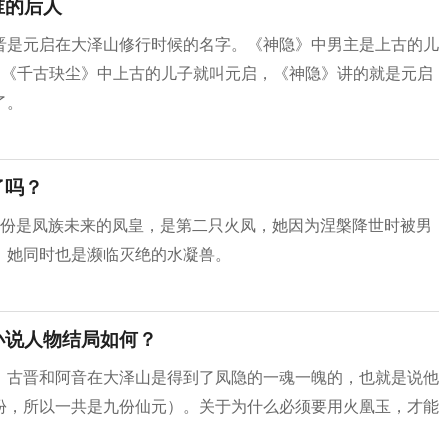
谁的后人
晋是元启在大泽山修行时候的名字。《神隐》中男主是上古的儿
。《千古玦尘》中上古的儿子就叫元启，《神隐》讲的就是元启
了。
了吗？
身份是凤族未来的凤皇，是第二只火凤，她因为涅槃降世时被男
，她同时也是濒临灭绝的水凝兽。
小说人物结局如何？
，古晋和阿音在大泽山是得到了凤隐的一魂一魄的，也就是说他
份，所以一共是九份仙元）。关于为什么必须要用火凰玉，才能