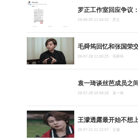
罗正工作室回应争议
26-08-05 11:54:32
罗正
毛舜筠回忆和张国荣
26-07-28 11:00:25
毛舜筠
袁一琦谈丝芭成员之
26-07-28 10:58:28
袁一琦
王濛透露最开始不想上
26-07-21 11:12:57
王濛