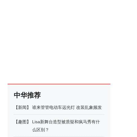
中华推荐
【
新闻
】
谁来管管电动车远光灯 改装乱象频发
【
趣图
】
Lisa新舞台造型被质疑和疯马秀有什
么区别？