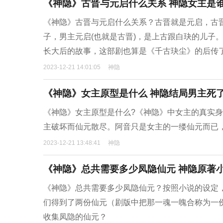
《神隐》古晋与元启什么关系 神隐女主是
《神隐》古晋与元启什么关系？古晋就是元启，古
子，男主元启(也就是古晋)，是上古跟白玦的儿子
长大后的故事，这部剧也算是《千古玦尘》的后传
2023-12-21 14:01:05
神隐
《神隐》女主原型是什么 神隐结局男主死
《神隐》女主原型是什么?《神隐》中女主的真实
主破坏而仙元散尽。阿音只是女主的一缕仙元而已
2023-12-21 13:48:41
神隐
《神隐》总共需要多少凤隐仙元 神隐原著
《神隐》总共需要多少凤隐仙元？按照小说的设定
们得到了两份仙元（剧版中把那一魂一魄合称为一
收集凤隐的仙元？