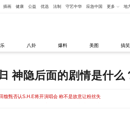
插画
健康
公益
优选
法制
守艺中华
应急中国
更多
地
乐
八卦
爆料
美图
搞笑
归 神隐后面的剧情是什么
田馥甄否认S.H.E将开演唱会 称不是故意让粉丝失
望
田馥甄否认S.H.E将开演唱会 称不是故意让粉丝失
11:08
望
11:08