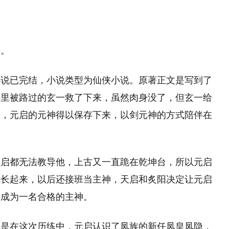
悔。
小说已完结，小说类型为仙侠小说。原著正文是写到了
外里被路过的玄一救了下来，虽然肉身没了，但玄一给
中，元启的元神得以保存下来，以剑元神的方式陪伴在
天启都无法教导他，上古又一直跪在乾坤台，所以元启
成长起来，以后还接班当主神，天启和炙阳决定让元启
后成为一名合格的主神。
就是在这次历练中，元启认识了凤族的新任凤皇凤隐，