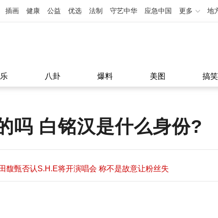
插画
健康
公益
优选
法制
守艺中华
应急中国
更多
地
乐
八卦
爆料
美图
搞笑
的吗 白铭汉是什么身份?
田馥甄否认S.H.E将开演唱会 称不是故意让粉丝失
望
田馥甄否认S.H.E将开演唱会 称不是故意让粉丝失
11:08
望
11:08