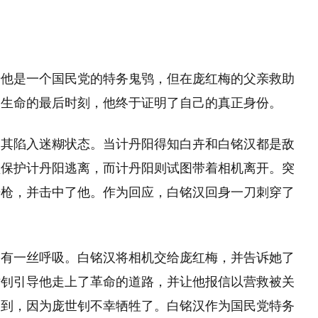
始他是一个国民党的特务鬼鸮，但在庞红梅的父亲救助
到生命的最后时刻，他终于证明了自己的真正身份。
使其陷入迷糊状态。当计丹阳得知白卉和白铭汉都是敌
须保护计丹阳逃离，而计丹阳则试图带着相机离开。突
开枪，并击中了他。作为回应，白铭汉回身一刀刺穿了
。
尚有一丝呼吸。白铭汉将相机交给庞红梅，并告诉她了
世钊引导他走上了革命的道路，并让他报信以营救被关
送到，因为庞世钊不幸牺牲了。白铭汉作为国民党特务