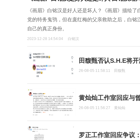
《画眉》白铭汉是好人还是坏人？《画眉》描绘了
党的特务鬼鸮，但在庞红梅的父亲救助之后，白铭
自己的真正身份。
2023-12-28 14:54:04
白铭汉
田馥甄否认S.H.E将
26-08-05 11:58:11
田馥甄
黄灿灿工作室回应与
26-08-05 11:56:27
黄灿灿
罗正工作室回应争议