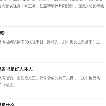
每次都表现得非常正常，甚至帮助计丹阳治病，但观众总觉得他
粉
播出期间该剧不仅收视率就一路领先，剧中男女主角携手并进，
特务吗是好人坏人
代号鬼鸮。当初徐文正，代号雪豹的特工头目，一次中枪受伤
了白铭汉。
局是什么