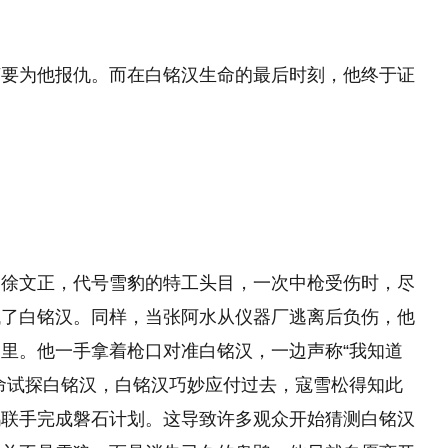
言要为他报仇。而在白铭汉生命的最后时刻，他终于证
初徐文正，代号雪豹的特工头目，一次中枪受伤时，尽
找了白铭汉。同样，当张阿水从仪器厂逃离后负伤，他
里。他一手拿着枪口对准白铭汉，一边声称“我知道
命试探白铭汉，白铭汉巧妙应付过去，寇雪松得知此
鸮联手完成磐石计划。这导致许多观众开始猜测白铭汉