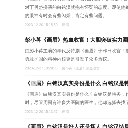
对丁勇岱扮演的白铭汉就抱有怀疑的态度。即使他
的眼神有时会有些闪烁，肯定有些问题。
2023-12-20 15:15:50
画眉
彭小苒《画眉》热血收官！大胆突破实力圈
由彭小苒主演的年代反特剧《画眉》于昨日收官！
勇敢护国的精神内核更是引发了众多热议。
2023-12-27 13:29:35
彭小苒《画眉》热血收官
《画眉》白铭汉真实身份是什么 白铭汉是
《画眉》白铭汉真实身份是什么？白铭汉是特务，
时，尽管周围有许多大医院的医生，他却选择去找
2023-12-20 15:13:57
画眉
《画眉》白铭汉是好人还是坏人 白铭汉结