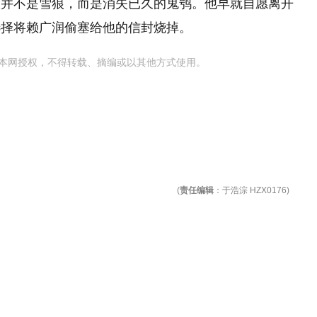
汉并不是雪狼，而是消失已久的鬼鸮。他早就自愿离开
选择将赖广润偷塞给他的信封烧掉。
本网授权，不得转载、摘编或以其他方式使用。
(
责任编辑
：于浩淙 HZX0176)