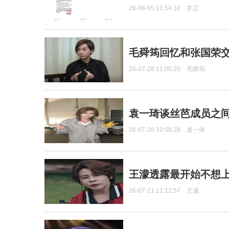
26-08-05 11:54:32
罗正
毛舜筠回忆和张国荣
26-07-28 11:00:25
毛舜筠
袁一琦谈丝芭成员之
26-07-28 10:58:28
袁一琦
王濛透露最开始不想上
26-07-21 11:12:57
王濛