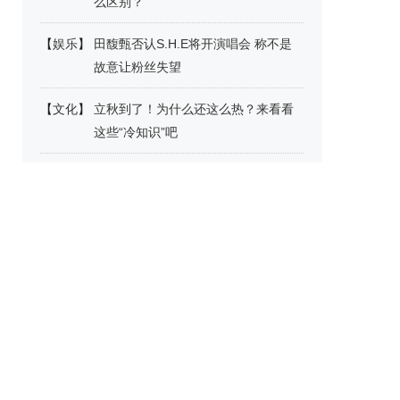
么区别？
【
娱乐
】
田馥甄否认S.H.E将开演唱会 称不是
故意让粉丝失望
【
文化
】
立秋到了！为什么还这么热？来看看
这些“冷知识”吧