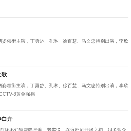
纫姿领衔主演，丁勇岱、孔琳、徐百慧、马文忠特别出演，李欣
之歌
纫姿领衔主演，丁勇岱、孔琳、徐百慧、马文忠特别出演，李欣
CTV-8黄金强档
养白卉
目前还不知道雪狼是谁。老实说，在这部剧开播之初，很多观众