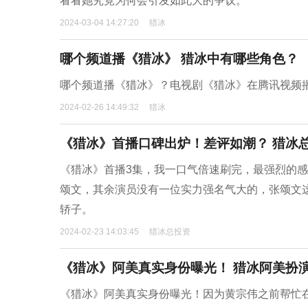
看看她究竟为何会引发如此大的争议。
2024-03-04 14:27:20
猎冰
哪个频道播《猎冰》 猎冰中有哪些角色？
哪个频道播《猎冰》？电视剧《猎冰》在腾讯视频
2024-02-26 14:49:32
猎冰
《猎冰》首播口碑出炉！差评如潮？ 猎冰
《猎冰》首播3集，我一口气倍速刷完，最强烈的
颂文，其余演员没有一位实力强名气大的，张颂文
轿子。
2024-02-23 14:03:45
猎冰总投资
《猎冰》阿美真实身份曝光！ 猎冰阿美扮
《猎冰》阿美真实身份曝光！因为黄宗伟之前帮忙