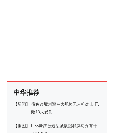
中华推荐
【
新闻
】
俄称边境州遭乌大规模无人机袭击 已
致13人受伤
【
趣图
】
Lisa新舞台造型被质疑和疯马秀有什