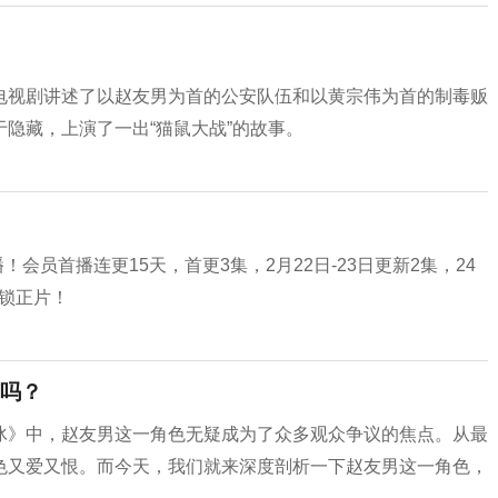
电视剧讲述了以赵友男为首的公安队伍和以黄宗伟为首的制毒贩
隐藏，上演了一出“猫鼠大战”的故事。
会员首播连更15天，首更3集，2月22日-23日更新2集，24
解锁正片！
吗？
冰》中，赵友男这一角色无疑成为了众多观众争议的焦点。从最
色又爱又恨。而今天，我们就来深度剖析一下赵友男这一角色，