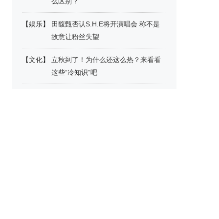
么区别？
【
娱乐
】
田馥甄否认S.H.E将开演唱会 称不是
故意让粉丝失望
【
文化
】
立秋到了！为什么还这么热？来看看
这些“冷知识”吧