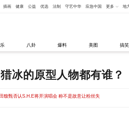
插画
健康
公益
优选
法制
守艺中华
应急中国
更多
地
乐
八卦
爆料
美图
搞笑
 猎冰的原型人物都有谁？
田馥甄否认S.H.E将开演唱会 称不是故意让粉丝失
望
田馥甄否认S.H.E将开演唱会 称不是故意让粉丝失
11:08
望
11:08