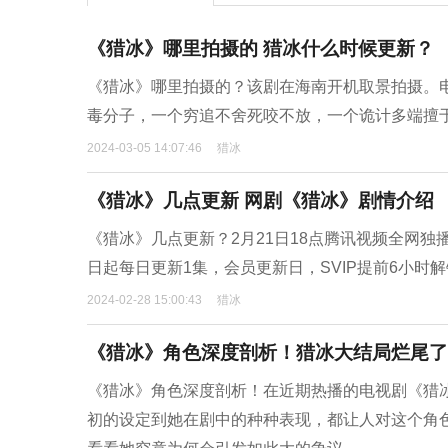
《猎冰》哪里拍摄的 猎冰什么时候更新？
《猎冰》哪里拍摄的？该剧在海南开机取景拍摄。
毒分子，一个穷追不舍死咬不放，一个诡计多端擅于
2024-03-05 14:07:46
猎冰
《猎冰》几点更新 网剧《猎冰》剧情介绍
《猎冰》几点更新？2月21日18点腾讯视频全网独播！
日起每日更新1集，会员更新日，SVIP提前6小时
2024-02-28 15:00:43
猎冰
《猎冰》角色深度剖析！猎冰大结局烂尾了
《猎冰》角色深度剖析！在近期热播的电视剧《猎
初的设定到她在剧中的种种表现，都让人对这个角