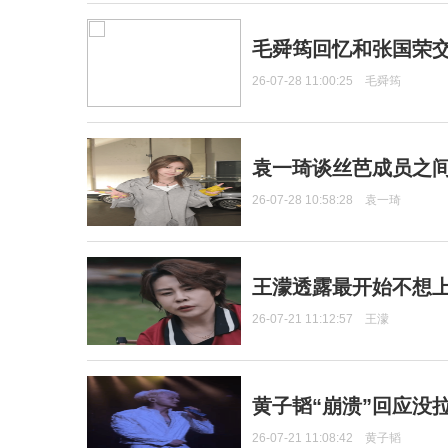
毛舜筠回忆和张国荣
26-07-28 11:00:25
毛舜筠
袁一琦谈丝芭成员之
26-07-28 10:58:28
袁一琦
王濛透露最开始不想上
26-07-21 11:12:57
王濛
黄子韬“崩溃”回应没
26-07-21 11:08:42
黄子韬