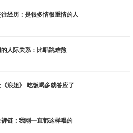
交往经历：是很多情很重情的人
间的人际关系：比唱跳难熬
《浪姐》 吃饭喝多就答应了
拉裤链：我刚一直都这样唱的