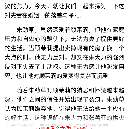
议的焦点。今天，就让我们一起来探讨一下这
对夫妻在婚姻中的落差与挣扎。
朱劲草，虽然深爱着顾茉莉，但他在家庭
压力和自卑心的驱使下，无法为妻子提供更好
的生活。当顾茉莉提出卖掉现有的房子换一个
大点的时，他无力反对，却又在朱大力的强烈
反对下失去了主动权。这种无力感让他越发自
卑，也让他对顾茉莉的爱变得复杂而沉重。
随着朱劲草对顾茉莉的猜忌和怀疑越来越
深，他们之间的信任开始出现了裂痕。朱劲草
认为顾茉莉嫌弃他，觉得他无法给她一个应有
的好生活。这种误解在朱大力和张善亚的拱火
下愈演愈烈，最终导致了他们婚姻的破裂。
点击查看全文(剩余
58
%)