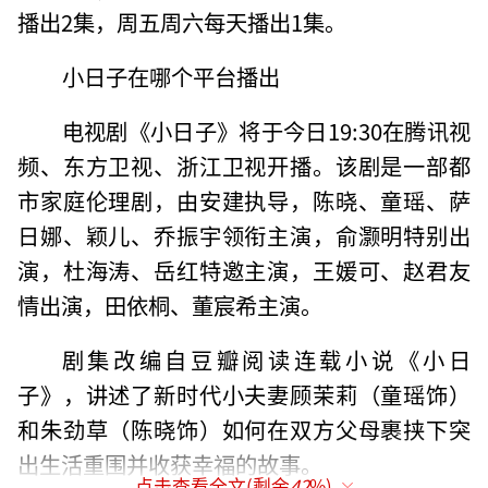
播出2集，周五周六每天播出1集。
小日子在哪个平台播出
电视剧《小日子》将于今日19:30在腾讯视
频、东方卫视、浙江卫视开播。该剧是一部都
市家庭伦理剧，由安建执导，陈晓、童瑶、萨
日娜、颖儿、乔振宇领衔主演，俞灏明特别出
演，杜海涛、岳红特邀主演，王媛可、赵君友
情出演，田依桐、董宸希主演。
剧集改编自豆瓣阅读连载小说《小日
子》，讲述了新时代小夫妻顾茉莉（童瑶饰）
和朱劲草（陈晓饰）如何在双方父母裹挟下突
出生活重围并收获幸福的故事。
点击查看全文(剩余
42
%)