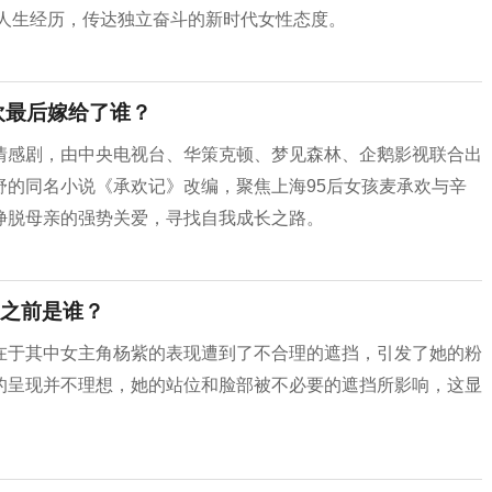
的人生经历，传达独立奋斗的新时代女性态度。
欢最后嫁给了谁？
情感剧，由中央电视台、华策克顿、梦见森林、企鹅影视联合出
舒的同名小说《承欢记》改编，聚焦上海95后女孩麦承欢与辛
挣脱母亲的强势关爱，寻找自我成长之路。
之前是谁？
在于其中女主角杨紫的表现遭到了不合理的遮挡，引发了她的粉
的呈现并不理想，她的站位和脸部被不必要的遮挡所影响，这显