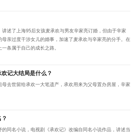
，讲述了上海95后女孩麦承欢与男友辛家亮订婚，但由于辛家
的母亲过度干涉女儿的婚事，加速了麦承欢与辛家亮的分手。在
上一条属于自己的成长之路。
承欢记大结局是什么？
祖母去世留给承欢一大笔遗产，承欢用来为父母置办房屋，辛家
名？
舒的同名小说，电视剧《承欢记》改编自同名小说作品，讲述当