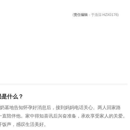
(
责任编辑
：于浩淙 HZX0176)
局是什么？
奶奶墓地告知怀孕好消息后，接到妈妈电话关心。两人回家路
一直陪伴他。家中得知喜讯后兴奋准备，承欢享受家人的关爱。
开饭声，感叹生活美好。