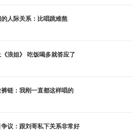
间的人际关系：比唱跳难熬
《浪姐》 吃饭喝多就答应了
拉裤链：我刚一直都这样唱的
目争议：跟刘哥私下关系非常好