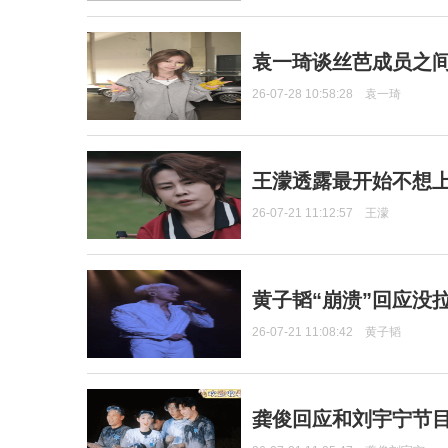
袁一琦谈丝芭成员之
26-07-28 10:58:28
袁一琦
王濛透露最开始不想上
26-07-21 11:12:57
王濛
黄子韬“崩溃”回应没
26-07-21 11:08:42
黄子韬
龚俊回应和刘宇宁节