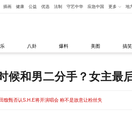
插画
健康
公益
优选
法制
守艺中华
应急中国
更多
地
乐
八卦
爆料
美图
搞笑
时候和男二分手？女主最
田馥甄否认S.H.E将开演唱会 称不是故意让粉丝失
望
田馥甄否认S.H.E将开演唱会 称不是故意让粉丝失
11:08
望
11:08