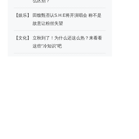
么区别？
【
娱乐
】
田馥甄否认S.H.E将开演唱会 称不是
故意让粉丝失望
【
文化
】
立秋到了！为什么还这么热？来看看
这些“冷知识”吧