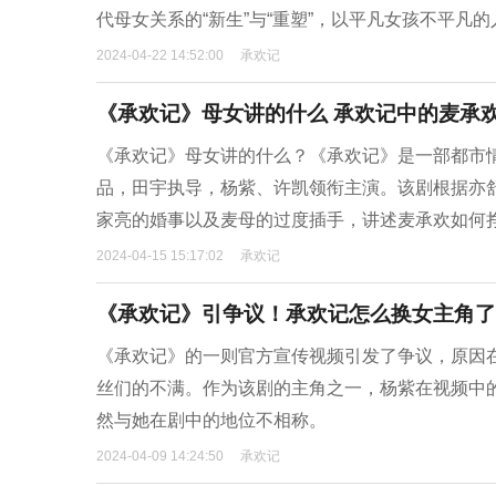
代母女关系的“新生”与“重塑”，以平凡女孩不平凡
2024-04-22 14:52:00
承欢记
《承欢记》母女讲的什么 承欢记中的麦承
《承欢记》母女讲的什么？《承欢记》是一部都市
品，田宇执导，杨紫、许凯领衔主演。该剧根据亦
家亮的婚事以及麦母的过度插手，讲述麦承欢如何
2024-04-15 15:17:02
承欢记
《承欢记》引争议！承欢记怎么换女主角了
《承欢记》的一则官方宣传视频引发了争议，原因
丝们的不满。作为该剧的主角之一，杨紫在视频中
然与她在剧中的地位不相称。
2024-04-09 14:24:50
承欢记