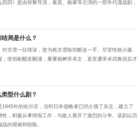
九四四》是由张黎导演，秦昊、杨幂等主演的一部年代谍战剧，
彬结局是什么？
，对关雪一往情深，曾为救关雪险些断送一手。尽管性格火爆、
现，使胡彬醋意翻涌，屡屡挑衅宋卓文，直至遭宋卓武教训后才
么类型什么剧？
1945年的哈尔滨，当时日本侵略者已经占领了东北，建立了
牺牲，积极从事情报工作，与敌人展开了激烈的斗争。该剧以历
报战的艰难和惊险。