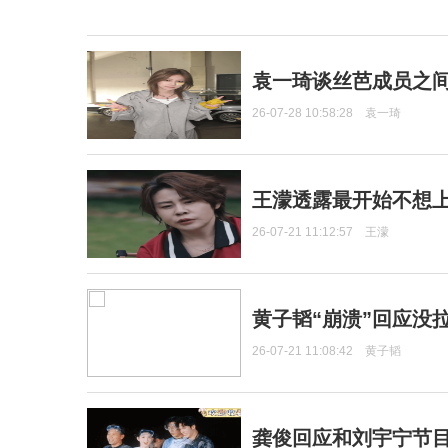
袁一琦谈丝芭成员之
26-07-28 10:58:28
袁一琦
王濛透露最开始不想上
26-07-21 11:12:57
王濛
黄子韬“崩溃”回应没
26-07-21 11:08:42
黄子韬
龚俊回应和刘宇宁节