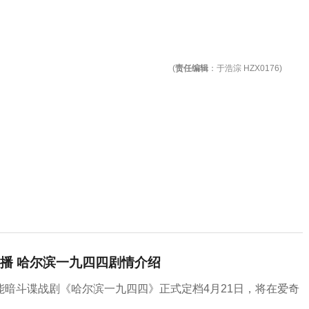
(
责任编辑
：于浩淙 HZX0176)
播 哈尔滨一九四四剧情介绍
暗斗谍战剧《哈尔滨一九四四》正式定档4月21日，将在爱奇
。