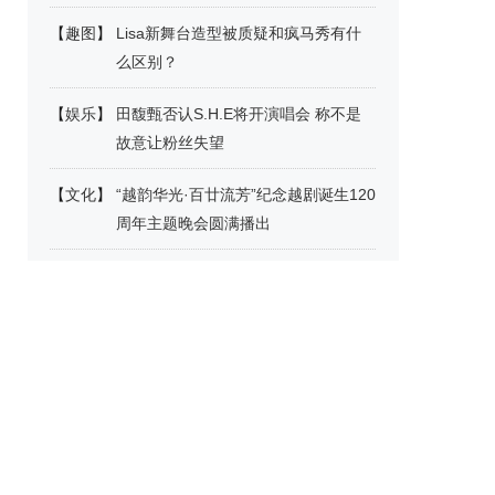
【
趣图
】
Lisa新舞台造型被质疑和疯马秀有什
么区别？
【
娱乐
】
田馥甄否认S.H.E将开演唱会 称不是
故意让粉丝失望
【
文化
】
“越韵华光·百廿流芳”纪念越剧诞生120
周年主题晚会圆满播出