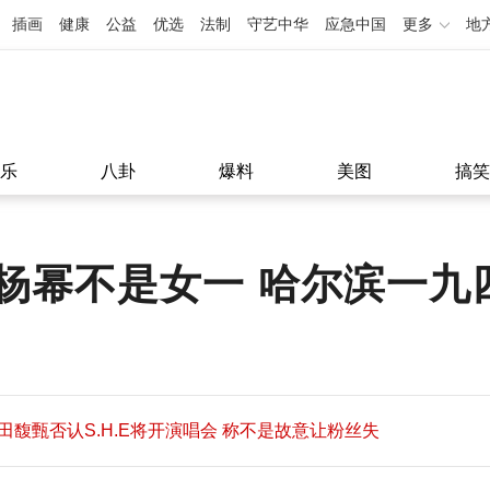
插画
健康
公益
优选
法制
守艺中华
应急中国
更多
地
乐
八卦
爆料
美图
搞笑
杨幂不是女一 哈尔滨一九
田馥甄否认S.H.E将开演唱会 称不是故意让粉丝失
望
田馥甄否认S.H.E将开演唱会 称不是故意让粉丝失
11:08