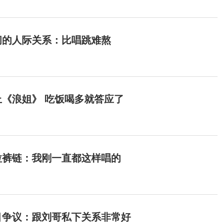
间的人际关系：比唱跳难熬
《浪姐》 吃饭喝多就答应了
拉裤链：我刚一直都这样唱的
目争议：跟刘哥私下关系非常好