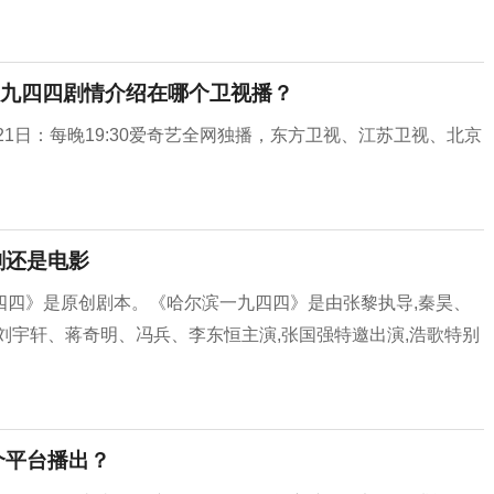
一九四四剧情介绍在哪个卫视播？
21日：每晚19:30爱奇艺全网独播，东方卫视、江苏卫视、北京
剧还是电影
四四》是原创剧本。《哈尔滨一九四四》是由张黎执导,秦昊、
刘宇轩、蒋奇明、冯兵、李东恒主演,张国强特邀出演,浩歌特别
个平台播出？