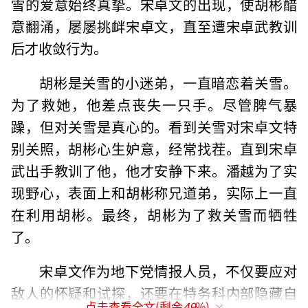
雪的爱意始终真挚。宋卓文的出现，使胡彬醋
意翻涌，屡屡挑衅宋卓文，直至遭宋卓武教训
后才收敛行为。
胡彬是关雪的小迷弟，一直暗恋着关雪。
为了救她，他差点丧失一只手。尽管脾气暴
躁，但对关雪是真心的。看到关雪对宋卓文特
别关照，胡彬心生妒意，经常找茬。直到宋卓
武出手教训了他，他才安静下来。潘越为了实
现野心，表面上和胡彬称兄道弟，实际上一直
在利用胡彬。最终，胡彬为了救关雪而牺牲
了。
宋卓文作为地下党情报人员，不仅要应对
敌人的怀疑和试探，还要在特务科内部隐藏自
点击查看全文(剩余
49
%)