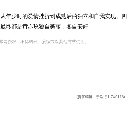
，从年少时的爱情挫折到成熟后的独立和自我实现。四
但最终都是黄亦玫独自美丽，各自安好。
本网授权，不得转载、摘编或以其他方式使用。
(
责任编辑
：于浩淙 HZX0176)