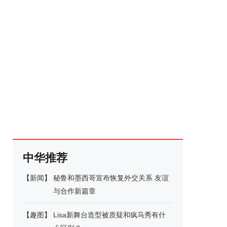
中华推荐
【
新闻
】
秘鲁和墨西哥宣布恢复外交关系 友谊
与合作新篇章
【
趣图
】
Lisa新舞台造型被质疑和疯马秀有什