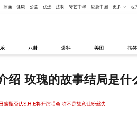
插画
健康
公益
优选
法制
守艺中华
应急中国
更多
地
乐
八卦
爆料
美图
搞笑
介绍 玫瑰的故事结局是什
田馥甄否认S.H.E将开演唱会 称不是故意让粉丝失
望
田馥甄否认S.H.E将开演唱会 称不是故意让粉丝失
11:08
望
11:08