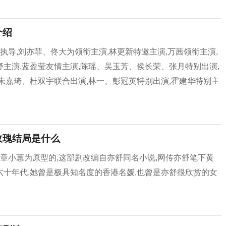
介绍
导,刘亦菲、佟大为领衔主演,林更新特邀主演,万茜领衔主演,
主演,蓝盈莹友情主演,陈瑶、吴玉芳、侯长荣、张月特别出演,
朱嘉琦、杜双宇联合出演,林一、彭冠英特别出演,霍建华特别主
玫瑰结局是什么
章小蕙为原型的,这部剧改编自亦舒同名小说,网传亦舒笔下黄
十年代,她曾是极具知名度的香港名媛,也曾是亦舒很欣赏的女