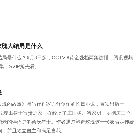
玫瑰大结局是什么
是什么？6月8日起，CCTV-8黄金强档两集连播，腾讯视频
集，SVIP抢先看。
表
玫瑰的故事》是当代作家亦舒创作的长篇小说，首次出版于
黄玫瑰出身于富贵之家，在经历了庄国栋、溥家明、罗德庆三个
偕老的伴侣是罗德庆爵士。作者通过塑造玫瑰这一形象否定传统
间，并且独立自主和满足自我。