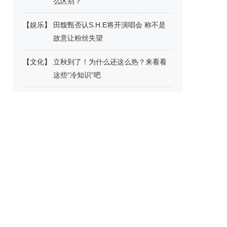
么区别？
【
娱乐
】
田馥甄否认S.H.E将开演唱会 称不是
故意让粉丝失望
【
文化
】
立秋到了！为什么还这么热？来看看
这些“冷知识”吧