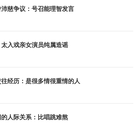
曾沛慈争议：号召能理智发言
：太入戏亲女演员纯属造谣
交往经历：是很多情很重情的人
间的人际关系：比唱跳难熬