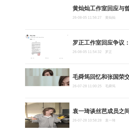
黄灿灿工作室回应与
26-08-05 11:56:27
黄灿灿
罗正工作室回应争议
26-08-05 11:54:32
罗正
毛舜筠回忆和张国荣
26-07-28 11:00:25
毛舜筠
袁一琦谈丝芭成员之
26-07-28 10:58:28
袁一琦