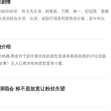
著剧情
剧由刘亦菲、佟大为主演，林更新、万茜、林一、彭冠英、霍建
名演员联合主演、出演。该剧可谓是明星阵容云集，是今年以
物介绍
热播,网友对于剧中黄亦玫的原型是谁有着高热度的讨论话题,
的故事》主人公黄亦玫的原型是章小蕙。
开演唱会 称不是故意让粉丝失望