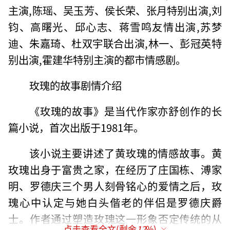
主演,陈瑶、吴玉芳、侯长荣、张月特别出演,刘
钧、高曙光、邱心志、蒋雪鸣友情出演,苏梦
迪、朱嘉琦、杜双宇联合出演,林一、彭冠英特
别出演,霍建华特别主演的都市情感剧。
玫瑰的故事剧情介绍
《玫瑰的故事》是当代作家亦舒创作的长
篇小说，首次出版于1981年。
该小说主要讲述了黄玫瑰的情感故事。黄
玫瑰出身于富贵之家，在经历了庄国栋、溥家
明、罗德庆三个男人刻骨铭心的爱情之后，玫
瑰心中认定与她白头偕老的伴侣是罗德庆爵
士。作者通过塑造玫瑰这一形象否定传统的从
点击查看全文(剩余
12
%)