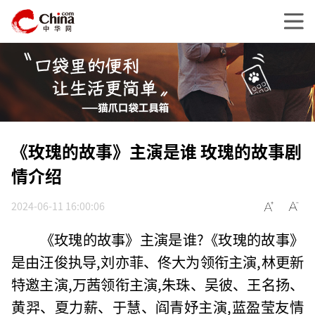
《玫瑰的故事》主演是谁 玫瑰的故事剧
情介绍
2024-06-11 16:00:06
《玫瑰的故事》主演是谁?《玫瑰的故事》
是由汪俊执导,刘亦菲、佟大为领衔主演,林更新
特邀主演,万茜领衔主演,朱珠、吴彼、王名扬、
黄羿、夏力薪、于慧、阎青妤主演,蓝盈莹友情