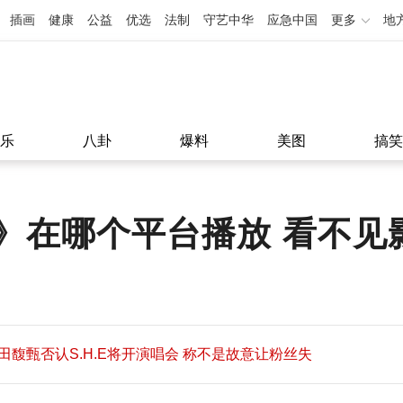
插画
健康
公益
优选
法制
守艺中华
应急中国
更多
地
乐
八卦
爆料
美图
搞笑
》在哪个平台播放 看不见
田馥甄否认S.H.E将开演唱会 称不是故意让粉丝失
望
田馥甄否认S.H.E将开演唱会 称不是故意让粉丝失
11:08
望
11:08