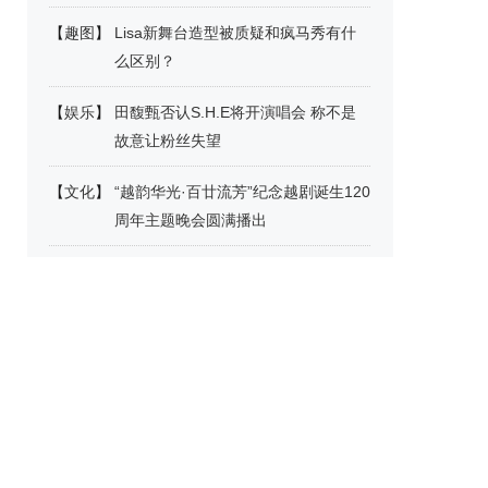
【
趣图
】
Lisa新舞台造型被质疑和疯马秀有什
么区别？
【
娱乐
】
田馥甄否认S.H.E将开演唱会 称不是
故意让粉丝失望
【
文化
】
“越韵华光·百廿流芳”纪念越剧诞生120
周年主题晚会圆满播出