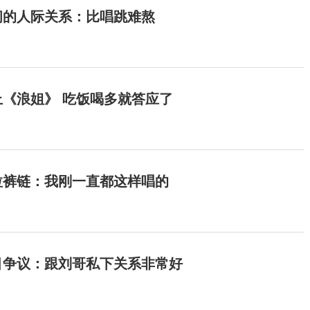
间的人际关系：比唱跳难熬
《浪姐》 吃饭喝多就答应了
拉裤链：我刚一直都这样唱的
目争议：跟刘哥私下关系非常好