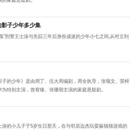
演的家庭悬疑剧。
的影子少年多少集
孤”刑警王士涂与失踪三年后身份成迷的少年小七之间,从对立到
影子的少年》是由周丁、伍大周编剧，周全执导，张颂文、荣梓
华为特别主演，曾宥臻、张珊萌主演的家庭悬疑剧。
士涂的小儿子于5岁生日那天，在与邻居边杰玩耍躲猫猫游戏的