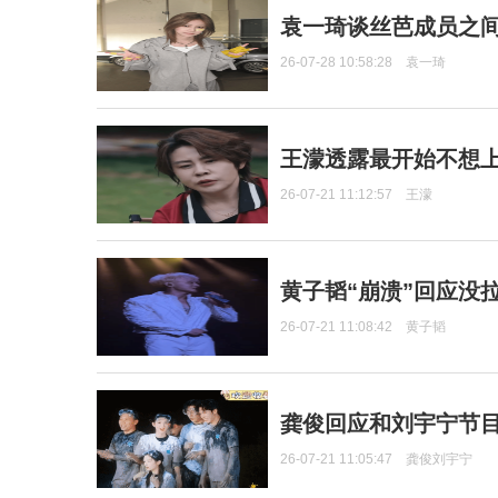
袁一琦谈丝芭成员之
26-07-28 10:58:28
袁一琦
王濛透露最开始不想上
26-07-21 11:12:57
王濛
黄子韬“崩溃”回应没
26-07-21 11:08:42
黄子韬
龚俊回应和刘宇宁节
26-07-21 11:05:47
龚俊刘宇宁