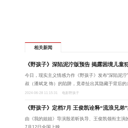
相关新闻
《野孩子》深陷泥泞版预告 揭露困境儿童
今日，现实主义情感力作《野孩子》发布“深陷泥泞
叔（潘斌龙 饰）的陷阱，竟牵扯出其隐藏于背后的
2024-06-28 11:15:31
电影野孩子
《野孩子》定档7月 王俊凯诠释“流浪兄弟
由《我的姐姐》导演殷若昕执导、王俊凯领衔主演
7月12日全国上映。