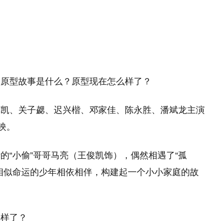
望
11:08
子原型故事是什么？原型现在怎么样了？
俊凯、关子勰、迟兴楷、邓家佳、陈永胜、潘斌龙主演
映。
的“小偷”哥哥马亮（王俊凯饰），偶然相遇了“孤
相似命运的少年相依相伴，构建起一个小小家庭的故
么样了？