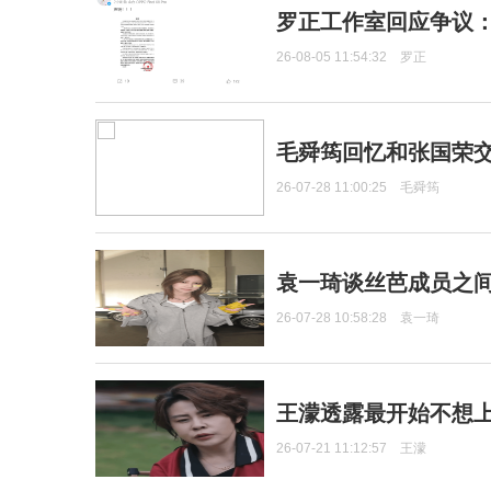
罗正工作室回应争议
26-08-05 11:54:32
罗正
毛舜筠回忆和张国荣
26-07-28 11:00:25
毛舜筠
袁一琦谈丝芭成员之
26-07-28 10:58:28
袁一琦
王濛透露最开始不想上
26-07-21 11:12:57
王濛