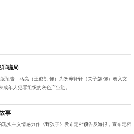
犯罪骗局
”版预告，马亮（王俊凯 饰）为抚养轩轩（关子勰 饰）卷入文
未成年人犯罪组织的灰色产业链。
”故事
的现实主义情感力作《野孩子》发布定档预告及海报，宣布定档