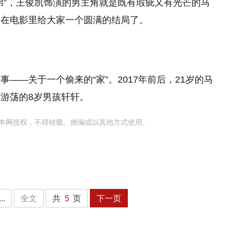
弟”，王俊凯饰演的男主角就是既有瑕疵又有光芒的马
要在电影里给大家一个圆满的结局了。
——关于一个偷来的“家”。2017年前后，21岁的马
游荡的8岁男孩轩轩。
本网授权，不得转载、摘编或以其他方式使用。
...
全文
共
5
页
下一页