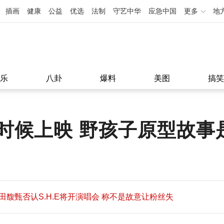
插画
健康
公益
优选
法制
守艺中华
应急中国
更多
地
乐
八卦
爆料
美图
搞笑
时候上映 野孩子原型故事
田馥甄否认S.H.E将开演唱会 称不是故意让粉丝失
望
田馥甄否认S.H.E将开演唱会 称不是故意让粉丝失
11:08