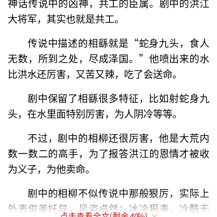
神话传说中的凶神，共工的臣属。剧中的洪江
大将军，其实也就是共工。
传说中描述的相繇就是“蛇身九头，食人
无数，所到之处，尽成泽国。”他喷出来的水
比洪水还厉害，又苦又辣，吃了会送命。
剧中保留了相繇很多特征，比如射蛇身九
头，在水里面特别厉害，为人阴冷等等。
不过，剧中的相柳还很厉害，他是大荒内
数一数二的高手，为了报答洪江的恩情才被收
为义子，为他卖命。
剧中的相柳不似传说中那般狠厉，实际上
外表俊美妖异，风姿卓然；冰冷狠毒，冷酷无
点击查看全文(剩余
40
%)