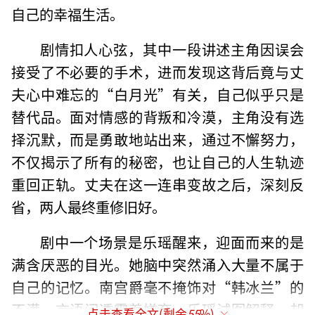
自己的幸福生活。
剧情扣人心弦，其中一段讲述主角因误会
接受了不必要的手术，进而发现这背后竟与丈
夫心中难忘的“白月光”有关，自己似乎只是
替代品。面对情感的背叛和冷漠，主角没有选
择沉默，而是勇敢地站出来，通过不懈努力，
不仅揭示了所有的秘密，也让自己的人生轨迹
重回正轨。丈夫在这一连串变故之后，深刻反
省，两人最终重修旧好。
剧中一个场景是乐瑶醒来，迎面而来的是
满含厌恶的目光。她脑中突然涌入大量不属于
自己的记忆。南宫爵毫不掩饰对“韩冰兰”的
不满，言语间透露着嫌弃。乐瑶试图解释，却
点击查看全文(剩余
55
%)