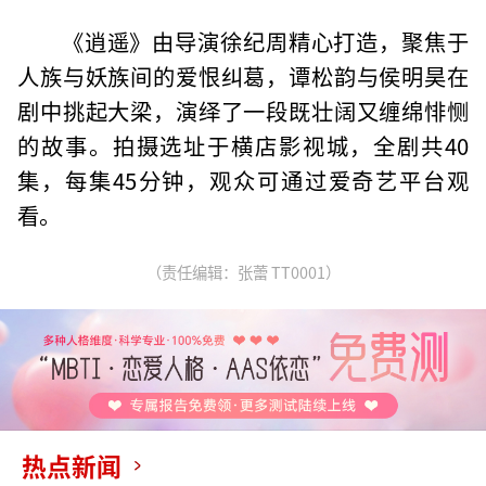
《逍遥》由导演徐纪周精心打造，聚焦于
人族与妖族间的爱恨纠葛，谭松韵与侯明昊在
剧中挑起大梁，演绎了一段既壮阔又缠绵悱恻
的故事。拍摄选址于横店影视城，全剧共40
集，每集45分钟，观众可通过爱奇艺平台观
看。
（责任编辑：张蕾 TT0001）
热点新闻