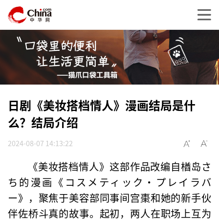
日剧《美妆搭档情人》漫画结局是什
么？结局介绍
2024-08-07 14:13:22
《美妆搭档情人》这部作品改编自楢岛さ
ち的漫画《コスメティック・プレイラバ
ー》，聚焦于美容部同事间宫棗和她的新手伙
伴佐桥斗真的故事。起初，两人在职场上互为