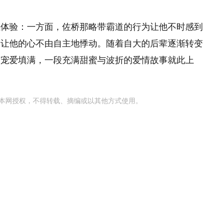
感体验：一方面，佐桥那略带霸道的行为让他不时感到
又让他的心不由自主地悸动。随着自大的后辈逐渐转变
的宠爱填满，一段充满甜蜜与波折的爱情故事就此上
本网授权，不得转载、摘编或以其他方式使用。