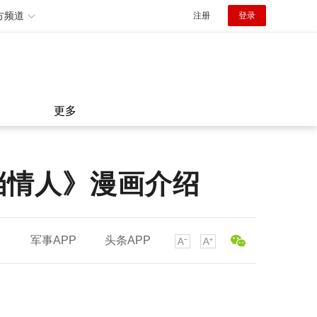
方频道
注册
登录
更多
档情人》漫画介绍
军事APP
头条APP