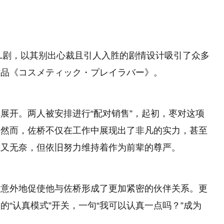
L剧，以其别出心裁且引人入胜的剧情设计吸引了众多
作品《コスメティック・プレイラバー》。
展开。两人被安排进行“配对销售”，起初，枣对这项
。然而，佐桥不仅在工作中展现出了非凡的实力，甚至
虑又无奈，但依旧努力维持着作为前辈的尊严。
这意外地促使他与佐桥形成了更加紧密的伙伴关系。更
“认真模式”开关，一句“我可以认真一点吗？”成为