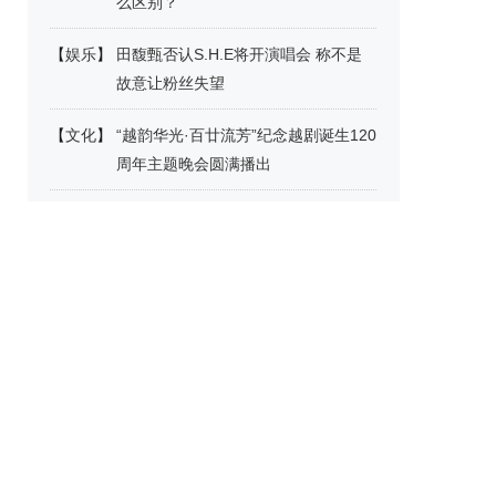
么区别？
【
娱乐
】
田馥甄否认S.H.E将开演唱会 称不是
故意让粉丝失望
【
文化
】
“越韵华光·百廿流芳”纪念越剧诞生120
周年主题晚会圆满播出