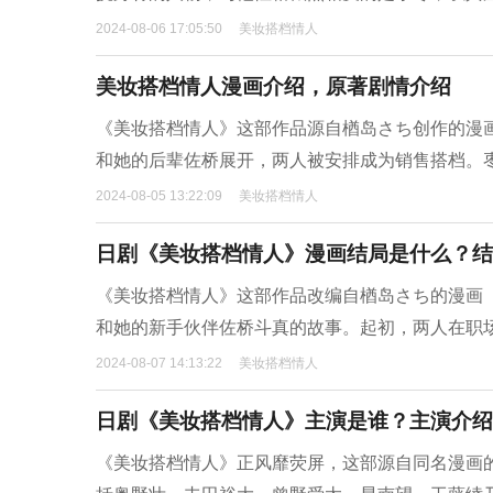
2024-08-06 17:05:50
美妆搭档情人
美妆搭档情人漫画介绍，原著剧情介绍
《美妆搭档情人》这部作品源自楢岛さち创作的漫
和她的后辈佐桥展开，两人被安排成为销售搭档。
2024-08-05 13:22:09
美妆搭档情人
日剧《美妆搭档情人》漫画结局是什么？结
《美妆搭档情人》这部作品改编自楢岛さち的漫画
和她的新手伙伴佐桥斗真的故事。起初，两人在职
2024-08-07 14:13:22
美妆搭档情人
日剧《美妆搭档情人》主演是谁？主演介绍
《美妆搭档情人》正风靡荧屏，这部源自同名漫画