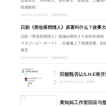
括奥野壮、丰田裕大、曾野舜太、星南望、工藤绫
情感旅程
2024-08-11 10:38:52
美妆搭档情人
日剧《美妆搭档情人》原著叫什么？故事大
日剧《美妆搭档情人》改编自楢岛さち创作的漫画
マガジンビ一ボ一イ》，后被搬上了电视荧幕。剧
展开
2024-08-05 13:24:42
美妆搭档情人
田馥甄否认S.H.E将
26-08-05 11:58:11
田馥甄
黄灿灿工作室回应与