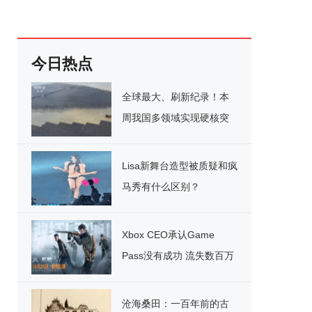
今日热点
全球最大、刷新纪录！本
周我国多领域实现硬核突
破
Lisa新舞台造型被质疑和疯
马秀有什么区别？
Xbox CEO承认Game
Pass没有成功 流失数百万
用户
沧海桑田：一百年前的古