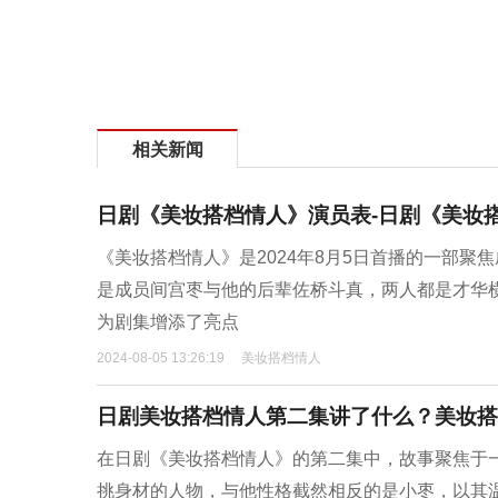
相关新闻
日剧《美妆搭档情人》演员表-日剧《美妆
《美妆搭档情人》是2024年8月5日首播的一部
是成员间宫枣与他的后辈佐桥斗真，两人都是才华
为剧集增添了亮点
2024-08-05 13:26:19
美妆搭档情人
日剧美妆搭档情人第二集讲了什么？美妆搭
在日剧《美妆搭档情人》的第二集中，故事聚焦于
挑身材的人物，与他性格截然相反的是小枣，以其