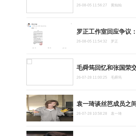
26-08-05 11:56:27
黄灿灿
罗正工作室回应争议
26-08-05 11:54:32
罗正
毛舜筠回忆和张国荣
26-07-28 11:00:25
毛舜筠
袁一琦谈丝芭成员之
26-07-28 10:58:28
袁一琦