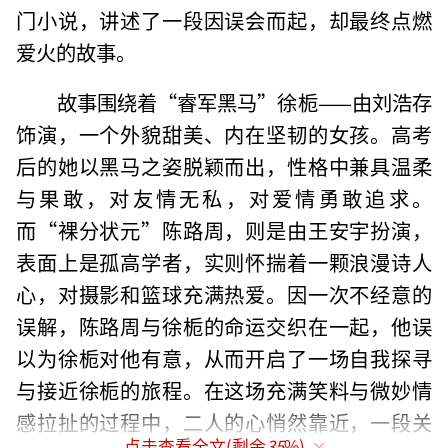
门小说，讲述了一段因误会而起，却最终点燃
爱火的故事。
故事围绕着“睿军黑马”徐栀——由刘浩存
饰演，一个外貌甜美、内在坚韧的女孩。高考
后的她以黑马之姿脱颖而出，性格中兼具温柔
与果敢，对友情无私，对爱情勇敢追求。
而“裸分状元”陈路周，则是由王安宇扮演，
表面上是孤高学者，实则怀揣着一颗浪漫诗人
心，对摄影和篮球充满热爱。因一次不经意的
误解，陈路周与徐栀的命运交织在一起，他误
以为徐栀对他有意，从而开启了一场自我探寻
与接近徐栀的旅程。在这场充满笑料与微妙情
感拉扯的过程中，二人的心悄然靠近，一段关
点击查看全文(剩余
35
%)