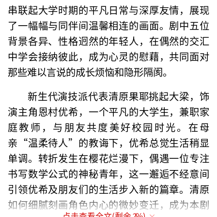
串联起大学时期的平凡日常与深厚友情，展现
了一幅幅与同伴间温馨相连的画面。剧中五位
背景各异、性格迥然的年轻人，在偶然的交汇
中学会接纳彼此，成为心灵的慰藉，共同面对
那些难以言说的成长烦恼和隐形隔阂。
新生代演技派代表清原果耶挑起大梁，饰
演主角恩村优希，一个平凡的大学生，兼职家
庭教师，与朋友共度美好校园时光。在母
亲“温柔待人”的教诲下，优希总觉生活稍显
单调。转折发生在樱花烂漫下，偶遇一位专注
书写数学公式的神秘青年，这一邂逅不经意间
引领优希及朋友们的生活步入新的篇章。清原
如何细腻刻画角色内心的微妙变迁，成为本剧
点击查看全文(剩余
2
%)