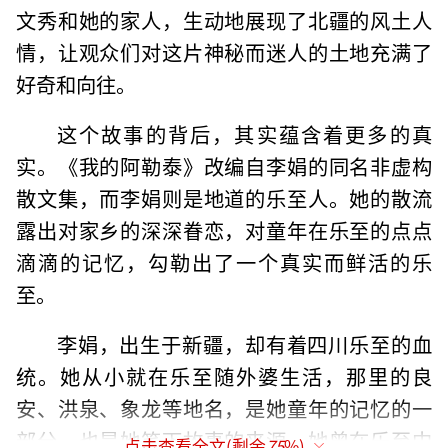
文秀和她的家人，生动地展现了北疆的风土人
情，让观众们对这片神秘而迷人的土地充满了
好奇和向往。
这个故事的背后，其实蕴含着更多的真
实。《我的阿勒泰》改编自李娟的同名非虚构
散文集，而李娟则是地道的乐至人。她的散流
露出对家乡的深深眷恋，对童年在乐至的点点
滴滴的记忆，勾勒出了一个真实而鲜活的乐
至。
李娟，出生于新疆，却有着四川乐至的血
统。她从小就在乐至随外婆生活，那里的良
安、洪泉、象龙等地名，是她童年的记忆的一
部分，也是她笔下故事的来源。她曾在乐至中
点击查看全文(剩余
75
%)