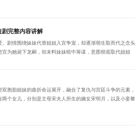
短剧完整内容讲解
爱。剧情围绕妹妹代替姐姐入宫争宠，却逐渐萌生取而代之念头
进宫为她诞下龙嗣，却未料妹妹暗中筹谋，意图彻底取代姐姐
对双胞胎姐妹的曲折命运展开，融合了复仇与宫廷斗争的元素，
有两个女儿，分别是主母宋夫人所生的嫡女宋明月，以及小妾黎