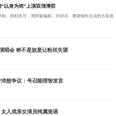
“以身为饵”上演双强博弈
承制，柏杉执导，周阿紫编剧，刘诗诗、窦骁领衔主演的古装悬
开演唱会 称不是故意让粉丝失望
曾沛慈争议：号召能理智发言
：太入戏亲女演员纯属造谣