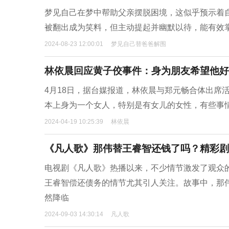
梦见自己在梦中帮助父亲摆脱困境，这似乎预示着
被翻出成为笑料，但主动提起并幽默以待，能有效
2024-08-23 12:00:01
梦见自己替爸爸解围
林依晨回应黄子佼事件：身为朋友希望他好
4月18日，据台媒报道，林依晨与郑元畅合体出席
本上身为一个女人，特别是有女儿的女性，有些事
2024-04-19 10:25:39
林依晨
《凡人歌》那伟替王睿智还钱了吗？精彩剧
电视剧《凡人歌》热播以来，不少情节激发了观众
王睿智偿还债务的情节尤其引人关注。故事中，那
然降临
2024-09-03 14:30:14
凡人歌