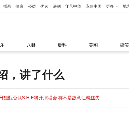
插画
健康
公益
优选
法制
守艺中华
应急中国
更多
地
乐
八卦
爆料
美图
搞笑
绍，讲了什么
田馥甄否认S.H.E将开演唱会 称不是故意让粉丝失
望
田馥甄否认S.H.E将开演唱会 称不是故意让粉丝失
11:08
望
11:08