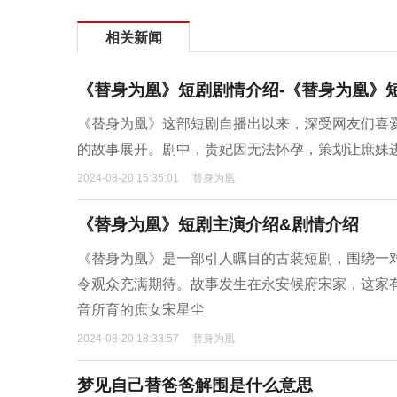
相关新闻
《替身为凰》短剧剧情介绍-《替身为凰》
《替身为凰》这部短剧自播出以来，深受网友们喜
的故事展开。剧中，贵妃因无法怀孕，策划让庶妹
2024-08-20 15:35:01
替身为凰
《替身为凰》短剧主演介绍&剧情介绍
《替身为凰》是一部引人瞩目的古装短剧，围绕一
令观众充满期待。故事发生在永安候府宋家，这家
音所育的庶女宋星尘
2024-08-20 18:33:57
替身为凰
梦见自己替爸爸解围是什么意思