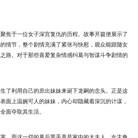
，聚焦于一位女子深宫复仇的历程。故事开篇便展示了
宫的情节，整个剧情充满了紧张与快慰，观众能跟随女
仇之路。对于那些喜爱复杂情感纠葛与智谋斗争剧情的
萌生了利用自己的庶出妹妹来诞下龙嗣的念头。正是这
位表面上温婉可人的妹妹，内心却隐藏着深沉的计谋，
望全面夺取其生活。
陷害，而这一切的幕后黑手竟是家中的大夫人。女主角