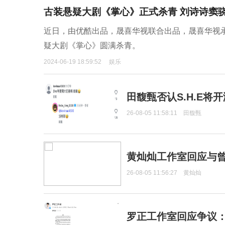
古装悬疑大剧《掌心》正式杀青 刘诗诗窦骁
近日，由优酷出品，晟喜华视联合出品，晟喜华视
疑大剧《掌心》圆满杀青。
2024-06-19 18:59:52
娱乐
田馥甄否认S.H.E将
26-08-05 11:58:11
田馥甄
黄灿灿工作室回应与
26-08-05 11:56:27
黄灿灿
罗正工作室回应争议