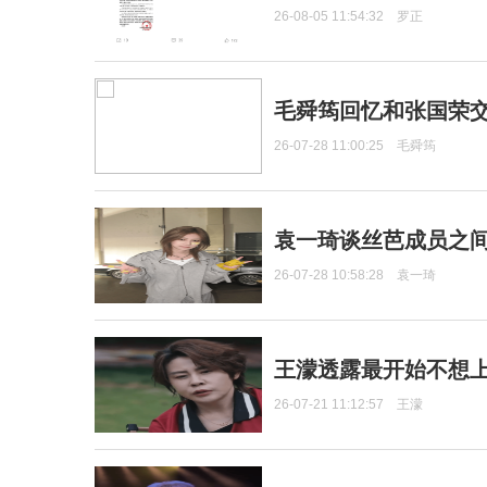
26-08-05 11:54:32
罗正
毛舜筠回忆和张国荣
26-07-28 11:00:25
毛舜筠
袁一琦谈丝芭成员之
26-07-28 10:58:28
袁一琦
王濛透露最开始不想上
26-07-21 11:12:57
王濛