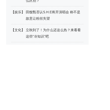
么区别？
【
娱乐
】
田馥甄否认S.H.E将开演唱会 称不是
故意让粉丝失望
【
文化
】
立秋到了！为什么还这么热？来看看
这些“冷知识”吧