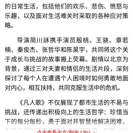
的日常生活，包括他们的欢乐、悲伤、愤怒与
乐趣，以及面对生活难关时采取的各种应对策
略。
导演简川訸携手演员殷桃、王骁、章若
楠、秦俊杰、张哲华和陈昊宇，共同将这个关
于成长与挑战的故事搬上荧幕。剧情以北京为
背景，通过三对夫妻和情侣的生活片段，深刻
探讨了每个人在遭遇个人困境时如何勇敢地面
对内心，相互扶持，共同克服生活中的危机。
《凡人歌》不仅展现了都市生活的不易与
挑战，还传递出积极向上的生活哲学：珍惜当
下的每分每秒，勇于面对并智慧地解决困难，
在平凡的日子里寻找幸福与满足感。剧集以幽
点击查看全文(剩余
17
%)