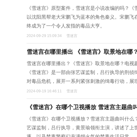
​《雪迷宫》原型案件，雪迷宫是小说改编的吗？‌
以沈阳黑帮老大宋鹏飞为蓝本的角色‌秦义。宋鹏飞
终成为了一个令人发指的毒品大亨。
2024-09-29 15:09:34
雪迷宫
雪迷宫在哪里播出 《雪迷宫》取景地在哪
雪迷宫在哪里播出？《雪迷宫》取景地在哪？‌电视剧
《雪迷宫》是一部由张艺谋监制，吕行执导的刑侦缉
对毒品危机，展开一系列紧张刺激的缉毒行动，展
2024-09-19 16:46:11
雪迷宫
《雪迷宫》在哪个卫视播放 雪迷宫主题曲
​《雪迷宫》在哪个卫视播放？雪迷宫主题曲叫什么？
艺谋监制，吕行执导，黄景瑜领衔主演，讲述了上
逐，以及禁毒警察们充满烟火气的禁毒生活日常。