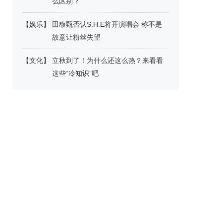
么区别？
【
娱乐
】
田馥甄否认S.H.E将开演唱会 称不是
故意让粉丝失望
【
文化
】
立秋到了！为什么还这么热？来看看
这些“冷知识”吧