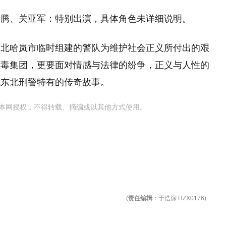
、‌‌宋家腾‌、‌‌关亚军‌：特别出演，具体角色未详细说明。
东北哈岚市临时组建的警队为维护社会正义所付出的艰
贩毒集团，更要面对情感与法律的纷争，正义与人性的
东北刑警特有的传奇故事。‌
本网授权，不得转载、摘编或以其他方式使用。
(
责任编辑
：于浩淙 HZX0176)