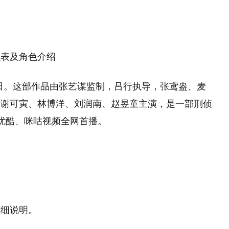
员表及角色介绍
月3日。‌这部作品由张艺谋监制，吕行执导，张鸢盎、麦
、谢可寅、林博洋、刘润南、赵昱童主演，是一部刑侦
优酷、咪咕视频全网首播‌。
：
详细说明。