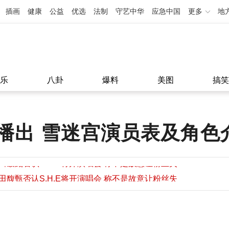
插画
健康
公益
优选
法制
守艺中华
应急中国
更多
地
乐
八卦
爆料
美图
搞笑
播出 雪迷宫演员表及角色
田馥甄否认S.H.E将开演唱会 称不是故意让粉丝失
望
田馥甄否认S.H.E将开演唱会 称不是故意让粉丝失
11:08
望
11:08