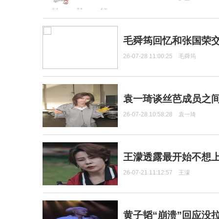
毛舜筠回忆和张国荣
26-07-28 11:00:25
毛舜筠
袁一琦谈丝芭成员之
26-07-28 10:58:28
袁一琦
王濛透露最开始不想上
26-07-21 11:12:57
王濛
黄子韬“崩溃”回应没