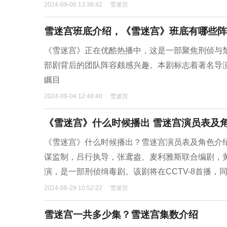
2024-09-06 13:38:42
雪迷宫
雪迷宫班底介绍，《雪迷宫》班底有哪些阵
《雪迷宫》正在优酷热播中，这是一部聚焦刑侦与
部剧背后的团队阵容颇感兴趣。本剧标志着著名导演
瞩目
2024-09-04 12:48:40
雪迷宫
《雪迷宫》什么时候播出 雪迷宫演员表及
《雪迷宫》什么时候播出？雪迷宫演员表及角色介绍。
谋监制，吕行执导，张鸢盎、麦利雅斯联合编剧，
演，是一部刑侦缉毒剧。该剧将在CCTV-8首播，
2024-08-29 10:52:22
雪迷宫
雪迷宫一共多少集？雪迷宫集数介绍