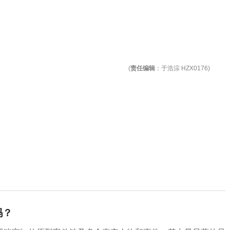
(
责任编辑
：于浩淙 HZX0176)
吗？