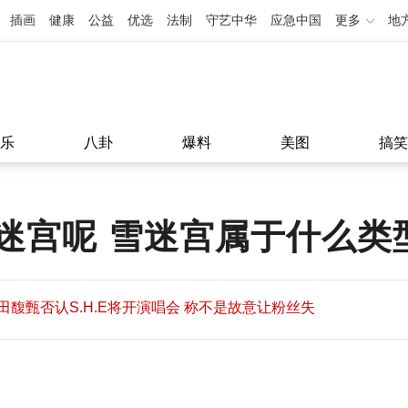
插画
健康
公益
优选
法制
守艺中华
应急中国
更多
地
乐
八卦
爆料
美图
搞笑
迷宫呢 雪迷宫属于什么类
田馥甄否认S.H.E将开演唱会 称不是故意让粉丝失
望
田馥甄否认S.H.E将开演唱会 称不是故意让粉丝失
11:08
望
11:08