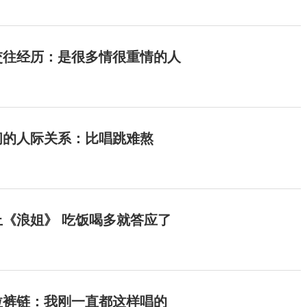
交往经历：是很多情很重情的人
间的人际关系：比唱跳难熬
《浪姐》 吃饭喝多就答应了
拉裤链：我刚一直都这样唱的