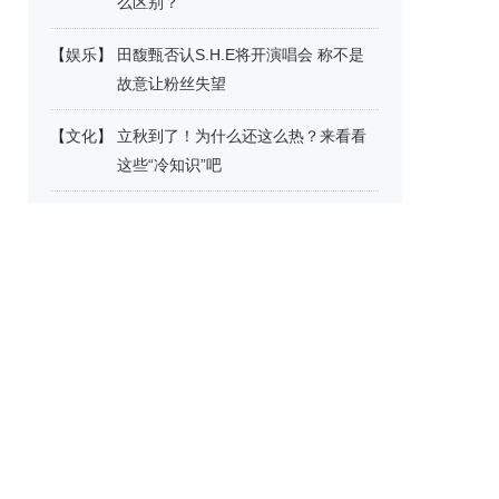
么区别？
【
娱乐
】
田馥甄否认S.H.E将开演唱会 称不是
故意让粉丝失望
【
文化
】
立秋到了！为什么还这么热？来看看
这些“冷知识”吧