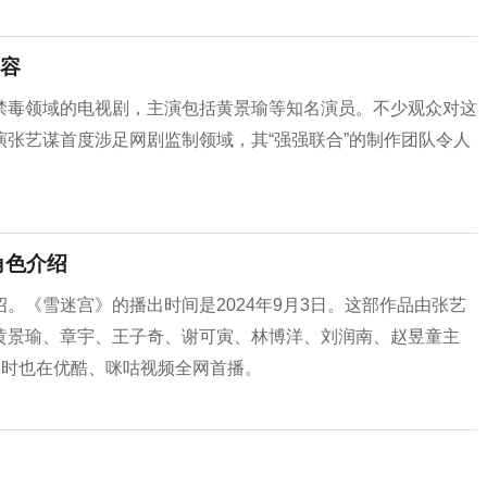
容
禁毒领域的电视剧，主演包括黄景瑜等知名演员。不少观众对这
张艺谋首度涉足网剧监制领域，其“强强联合”的制作团队令人
角色介绍
‌《雪迷宫》的播出时间是2024年9月3日。‌这部作品由张艺
黄景瑜、章宇、王子奇、谢可寅、林博洋、刘润南、赵昱童主
同时也在优酷、咪咕视频全网首播‌。