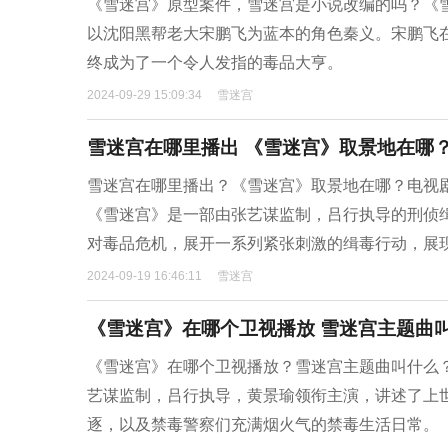
​《雪迷宫》原型案件，雪迷宫是小说改编的吗？‌
以沈阳黑帮老大宋鹏飞为蓝本的角色‌秦义。宋鹏飞
终成为了一个令人发指的毒品大亨。
2024-09-29 15:09:34
雪迷宫
雪迷宫在哪里播出 《雪迷宫》取景地在哪
雪迷宫在哪里播出？《雪迷宫》取景地在哪？‌电视剧
《雪迷宫》是一部由张艺谋监制，吕行执导的刑侦缉
对毒品危机，展开一系列紧张刺激的缉毒行动，展
2024-09-19 16:46:11
雪迷宫
《雪迷宫》在哪个卫视播放 雪迷宫主题曲
​《雪迷宫》在哪个卫视播放？雪迷宫主题曲叫什么？
艺谋监制，吕行执导，黄景瑜领衔主演，讲述了上
逐，以及禁毒警察们充满烟火气的禁毒生活日常。