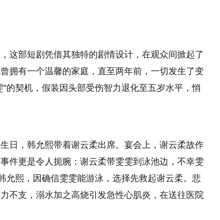
布，这部短剧凭借其独特的剧情设计，在观众间掀起了
她曾拥有一个温馨的家庭，直至两年前，一切发生了变
雯”的契机，假装因头部受伤智力退化至五岁水平，悄
的生日，韩允熙带着谢云柔出席。宴会上，谢云柔故作
的事件更是令人扼腕：谢云柔带雯雯到泳池边，不幸雯
。韩允熙，因确信雯雯能游泳，选择先救起谢云柔。悲
体力不支，溺水加之高烧引发急性心肌炎，在送往医院