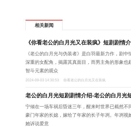
相关新闻
《你看老公的白月光又在装疯》短剧剧情介
《老公的白月光与伪装者》是白羽最新力作，剧中
深重的女配角，揭露其真面目，而男主角的形象也
智斗元素的观众
2024-09-03 14:30:53
你看老公的白月光又在装疯
老公的白月光短剧剧情介绍-老公的白月光
宁倾在一场车祸后昏迷三年，醒来时世界已截然不
豪门年家的长媳，嫁给了年家的长子年冽。年冽视
她诉说爱意