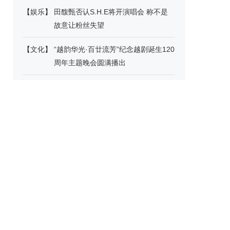
【
娱乐
】
田馥甄否认S.H.E将开演唱会 称不是
故意让粉丝失望
【
文化
】
“越韵华光·百廿流芳”纪念越剧诞生120
周年主题晚会圆满播出