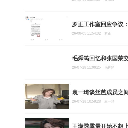
罗正工作室回应争议
26-08-05 11:54:32
罗正
毛舜筠回忆和张国荣
26-07-28 11:00:25
毛舜筠
袁一琦谈丝芭成员之
26-07-28 10:58:28
袁一琦
王濛透露最开始不想上