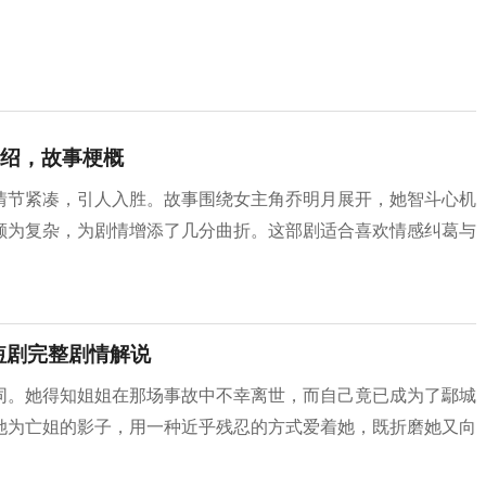
绍，故事梗概
情节紧凑，引人入胜。故事围绕女主角乔明月展开，她智斗心机
颇为复杂，为剧情增添了几分曲折。这部剧适合喜欢情感纠葛与
短剧完整剧情解说
同。她得知姐姐在那场事故中不幸离世，而自己竟已成为了鄢城
她为亡姐的影子，用一种近乎残忍的方式爱着她，既折磨她又向