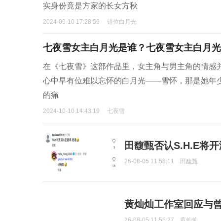
实身份竟是方家的长女方秋
2024-09-10 17:28:59
错位白月光
七夜雪女主白月光是谁？七夜雪女主白月光
在《七夜雪》这部作品里，女主角与男主角的情感
心中早有位难以忘怀的白月光——雪怀，那是她年
的痛
2024-10-10 14:43:19
七夜雪
田馥甄否认S.H.E将
26-08-05 11:58:11
田馥甄
黄灿灿工作室回应与
26-08-05 11:56:27
黄灿灿