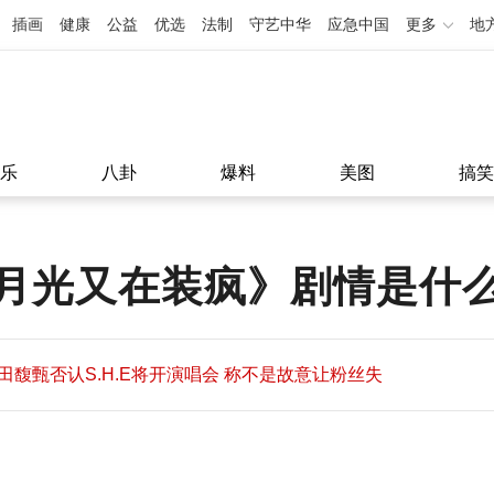
插画
健康
公益
优选
法制
守艺中华
应急中国
更多
地
乐
八卦
爆料
美图
搞笑
月光又在装疯》剧情是什
田馥甄否认S.H.E将开演唱会 称不是故意让粉丝失
望
田馥甄否认S.H.E将开演唱会 称不是故意让粉丝失
11:08
望
11:08