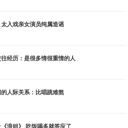
：太入戏亲女演员纯属造谣
交往经历：是很多情很重情的人
间的人际关系：比唱跳难熬
《浪姐》 吃饭喝多就答应了