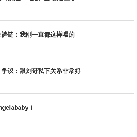
拉裤链：我刚一直都这样唱的
目争议：跟刘哥私下关系非常好
elababy！