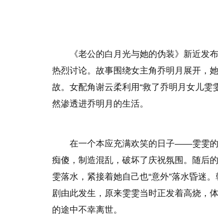
《老公的白月光与她的伪装》新近发
热烈讨论。故事围绕女主角乔明月展开，
故。女配角谢云柔利用“救了乔明月女儿雯
然渗透进乔明月的生活。
在一个本应充满欢笑的日子——雯雯
痴傻，制造混乱，破坏了庆祝氛围。随后
雯落水，紧接着她自己也“意外”落水昏迷
剧由此发生，原来雯雯当时正发着高烧，
的途中不幸离世。