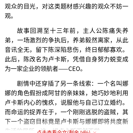
观众的目光，对这类题材感兴趣的观众不妨一
观。
故事回溯至十三年前，主人公陈痛失养
弟，一场激烈的争执后，养弟毅然离家，从此
音讯全无，留下陈深陷悲伤，终日郁郁寡欢。
此后，陈改名为卢卡斯，凭借自身努力蜕变成
为一家企业的领航者——CEO。
剧情中还穿插了另一条线索：一个名叫娜
娜的角色假扮成阿甘的亲妹妹，她巧妙地利用
卢卡斯内心的愧疚，说服他与自己订立婚约。
而命运的捉弄在于，一个刚刚逃脱的盗贼，其
下一个盗窃目标竟是卢卡斯与娜娜即将共度新
生活的居所，这一切卢卡斯浑然不觉。
点击查看全文(剩余
16
%)