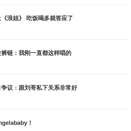
《浪姐》 吃饭喝多就答应了
拉裤链：我刚一直都这样唱的
目争议：跟刘哥私下关系非常好
elababy！