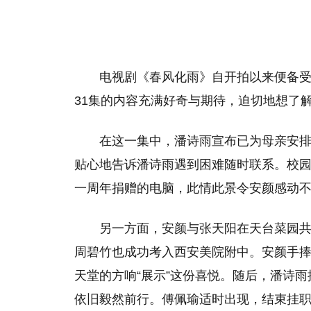
电视剧《春风化雨》自开拍以来便备
31集的内容充满好奇与期待，迫切地想了
在这一集中，潘诗雨宣布已为母亲安
贴心地告诉潘诗雨遇到困难随时联系。校
一周年捐赠的电脑，此情此景令安颜感动
另一方面，安颜与张天阳在天台菜园
周碧竹也成功考入西安美院附中。安颜手
天堂的方响“展示”这份喜悦。随后，潘诗
依旧毅然前行。傅佩瑜适时出现，结束挂