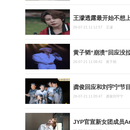
王濛透露最开始不想上
26-07-21 11:12:57
王濛
黄子韬“崩溃”回应没
26-07-21 11:08:42
黄子韬
龚俊回应和刘宇宁节
26-07-21 11:05:47
龚俊刘宇宁
JYP官宣新女团成员Ang