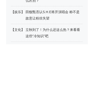
么区别？
【
娱乐
】
田馥甄否认S.H.E将开演唱会 称不是
故意让粉丝失望
【
文化
】
立秋到了！为什么还这么热？来看看
这些“冷知识”吧