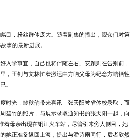
受瞩目，粉丝群体庞大。随着剧集的播出，观众们对第
解故事的最新进展。
排好入学事宜，自己也将伴随左右。安颜则在告别前，
园里，王钊与文林忙着搬运由方响父母为纪念方响牺牲
不已。
共度时光，裴秋韵带来喜讯：张天阳被省体校录取，而
捧周碧竹的照片，与展示录取通知书的张天阳一起，向
雨推着母亲出现在铜江火车站，尽管引来旁人侧目，她
职的她正准备返回上海，提出与潘诗雨同行，后者欣然