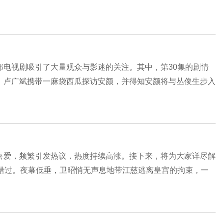
部电视剧吸引了大量观众与影迷的关注。其中，第30集的剧情
，卢广斌携带一麻袋西瓜探访安颜，并得知安颜将与丛俊生步入
喜爱，频繁引发热议，热度持续高涨。接下来，将为大家详尽解
容错过。夜幕低垂，卫昭悄无声息地带江慈逃离皇宫的拘束，一