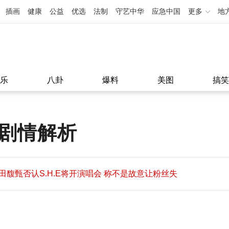
插画
健康
公益
优选
法制
守艺中华
应急中国
更多
地
乐
八卦
爆料
美图
搞笑
集剧情解析
田馥甄否认S.H.E将开演唱会 称不是故意让粉丝失
望
田馥甄否认S.H.E将开演唱会 称不是故意让粉丝失
11:08
望
11:08