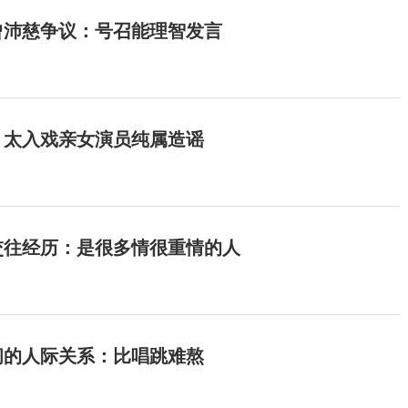
曾沛慈争议：号召能理智发言
：太入戏亲女演员纯属造谣
交往经历：是很多情很重情的人
间的人际关系：比唱跳难熬