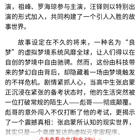
演，祖峰、罗海琼参与主演，汪铎则以特别出
演的形式加入，共同构建了一个引人入胜的故
事世界。
故事设定在不久的将来，一种名为“良
梦”的虚拟梦境系统风靡全球，让人们得以在
自创的梦境中自由驰骋。然而，这份由科技带
来的梦幻自由背后，却隐藏着一场由梦境触发
的不祥危机。剧情紧抓人心，当高中生张启蒙
正沉浸在紧张的备考状态时，他的生活突然被
一位打破常规的陌生人——彪哥——彻底颠覆。
彪哥的意外闯入不仅打断了他的考试，更揭示
了一个震撼真相：张启蒙所认知的现实世界，
其实只是一个高度发达的虚拟元宇宙程序。
点击查看全文(剩余
30
%)