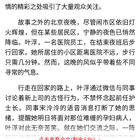
情的精彩之处吸引了大量观众关注。
故事之外的北京夜晚，尽管闹市区依旧灯
火辉煌，但在某些居民区，宁静的夜色已悄然
降临。叶浮，一名医院员工，在结束夜班后步
行回家。她所居住的小区距离医院不远，步行
只需几分钟。然而，这晚的风似乎带着些不同
寻常的气息。
行走在回家的路上，叶浮通过微信与同事
讨论着新上司的古怪行为，不禁怀念起前任护
士长。同事宋泠泠的语音消息打断了她的思
绪，提醒她明日将面对那位难缠的孕妇病人，
叶浮对此无奈苦笑。就在她们交流之际，一阵
低沉的嘶吼划破夜空，紧接着周围的路灯突然
点击查看全文(剩余
61
%)