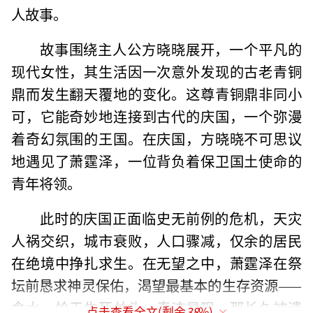
人故事。
故事围绕主人公方晓晓展开，一个平凡的
现代女性，其生活因一次意外发现的古老青铜
鼎而发生翻天覆地的变化。这尊青铜鼎非同小
可，它能奇妙地连接到古代的庆国，一个弥漫
着奇幻氛围的王国。在庆国，方晓晓不可思议
地遇见了萧霆泽，一位背负着保卫国土使命的
青年将领。
此时的庆国正面临史无前例的危机，天灾
人祸交织，城市衰败，人口骤减，仅余的居民
在绝境中挣扎求生。在无望之中，萧霆泽在祭
坛前恳求神灵保佑，渴望最基本的生存资源——
食水。恰于生死关头，奇迹显现，那长久被遗
点击查看全文(剩余
38
%)