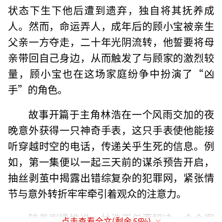
状态下生下他后遭到遗弃，独自将其抚养成
人。然而，命运弄人，成年后的顾小宝被亲生
父亲一方夺走，二十年光阴流转，他誓要将母
亲带回自己身边，从而触发了与顾家的激烈较
量，顾小宝也在这场家庭纷争中扮演了“凶
手”的角色。
故事开篇于主角林浩在一个风雨交加的夜
晚意外获得一只神奇手表，这只手表使他能接
听穿越时空的电话，传递关乎生死的信息。例
如，第一集便以一起三天前的谋杀预告开启，
抽丝剥茧中揭露出错综复杂的犯罪网，紧张情
节与意外转折牢牢牵引着观众的注意力。
随着剧情推进，林浩不仅要解决一个个案
点击查看全文(剩余
55
%)