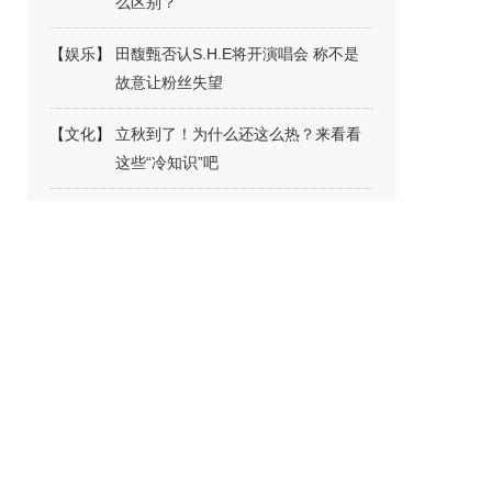
么区别？
【
娱乐
】
田馥甄否认S.H.E将开演唱会 称不是
故意让粉丝失望
【
文化
】
立秋到了！为什么还这么热？来看看
这些“冷知识”吧