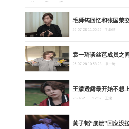
毛舜筠回忆和张国荣
26-07-28 11:00:25
毛舜筠
袁一琦谈丝芭成员之
26-07-28 10:58:28
袁一琦
王濛透露最开始不想上
26-07-21 11:12:57
王濛
黄子韬“崩溃”回应没