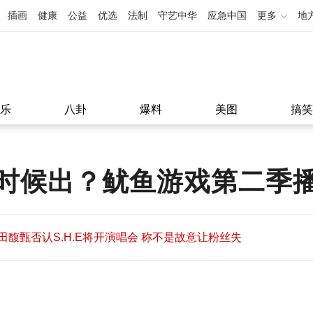
插画
健康
公益
优选
法制
守艺中华
应急中国
更多
地
乐
八卦
爆料
美图
搞笑
时候出？鱿鱼游戏第二季
田馥甄否认S.H.E将开演唱会 称不是故意让粉丝失
望
田馥甄否认S.H.E将开演唱会 称不是故意让粉丝失
11:08
望
11:08