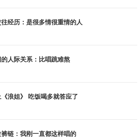
交往经历：是很多情很重情的人
间的人际关系：比唱跳难熬
《浪姐》 吃饭喝多就答应了
拉裤链：我刚一直都这样唱的