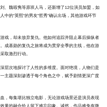
刘、魏嘏隽等原班人马，还新增了12位演员加盟，如
中的“英熙”的男友“哲秀”确认出场，其他游戏环节
。
离游戏，却未放弃复仇。他如何追踪并阻止幕后操纵者
节。成基勋的复仇之旅将成为贯穿全季的主线，他在游
手采取激烈行动。
更深层次地探讨了人性的多维度。面对绝境，人物们是
这一主题深刻渗透于每个角色之中，赋予剧情更深广度
心血，每集堪比独立电影，无论游戏场景还是演员表现
听效果的融合给人留下难忘印象。诚然，作品难免有微