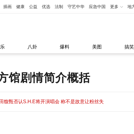
插画
健康
公益
优选
法制
守艺中华
应急中国
更多
地
乐
八卦
爆料
美图
搞笑
方馆剧情简介概括
田馥甄否认S.H.E将开演唱会 称不是故意让粉丝失
望
田馥甄否认S.H.E将开演唱会 称不是故意让粉丝失
11:08
望
11:08