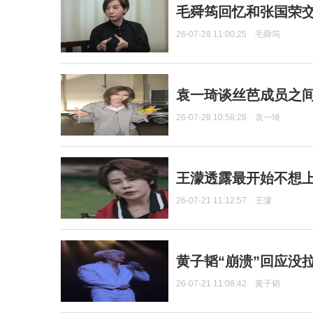
毛舜筠回忆和张国荣
26-07-28 11:00:25
毛舜筠
袁一琦谈丝芭成员之
26-07-28 10:58:28
袁一琦
王濛透露最开始不想上
26-07-21 11:12:57
王濛
黄子韬“崩溃”回应没
26-07-21 11:08:42
黄子韬