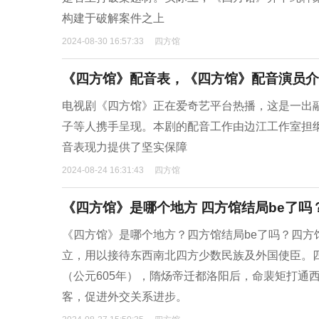
构建于破解案件之上
2024-08-30 16:57:33
四方馆
《四方馆》配音表，《四方馆》配音演员介
电视剧《四方馆》正在爱奇艺平台热播，这是一出
子等人携手呈现。本剧的配音工作由边江工作室担
音表现力提供了坚实保障
2024-08-24 16:31:43
四方馆
《四方馆》是哪个地方 四方馆结局be了吗
《四方馆》是哪个地方？四方馆结局be了吗？‌四
立，用以接待东西南北四方少数民族及外国使臣。
（公元605年），隋炀帝迁都洛阳后，命裴矩打通
客，促进外交关系进步。