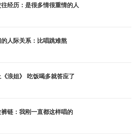
交往经历：是很多情很重情的人
间的人际关系：比唱跳难熬
《浪姐》 吃饭喝多就答应了
拉裤链：我刚一直都这样唱的