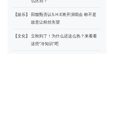
么区别？
【
娱乐
】
田馥甄否认S.H.E将开演唱会 称不是
故意让粉丝失望
【
文化
】
立秋到了！为什么还这么热？来看看
这些“冷知识”吧