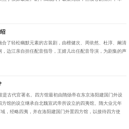
绍
融合了轻松幽默元素的古装剧，由檀健次、周依然、杜淳、阚清
纲，边江亲自担任配音指导，王婧儿出任配音导演，为剧集的声
？
方馆是古代官署名。‌四方馆最初由隋炀帝在东京洛阳建国门外设
四方馆的设立继承自北魏宣武帝所设立的四夷馆。隋大业元年
西域，经略四夷，并在洛阳建国门外置四方馆，以接待四方使