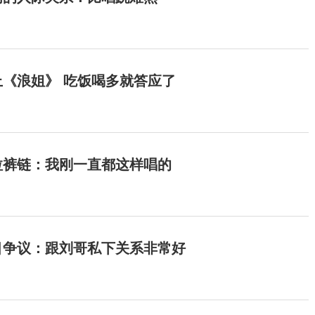
《浪姐》 吃饭喝多就答应了
拉裤链：我刚一直都这样唱的
目争议：跟刘哥私下关系非常好