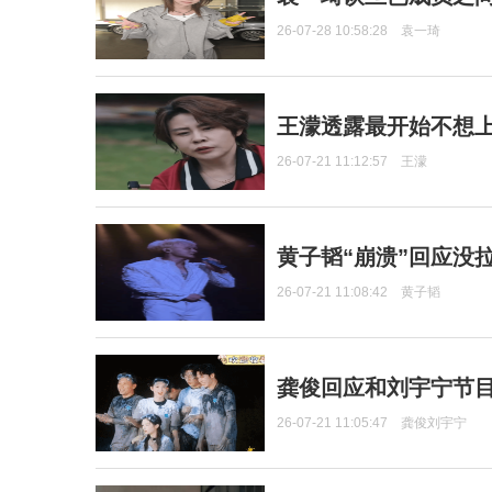
26-07-28 10:58:28
袁一琦
王濛透露最开始不想上
26-07-21 11:12:57
王濛
黄子韬“崩溃”回应没
26-07-21 11:08:42
黄子韬
龚俊回应和刘宇宁节
26-07-21 11:05:47
龚俊刘宇宁