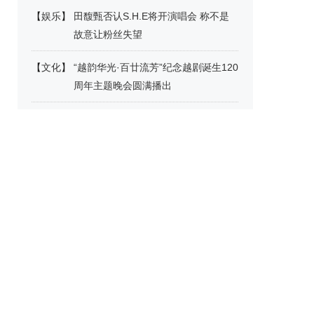
【
娱乐
】
田馥甄否认S.H.E将开演唱会 称不是
故意让粉丝失望
【
文化
】
“越韵华光·百廿流芳”纪念越剧诞生120
周年主题晚会圆满播出