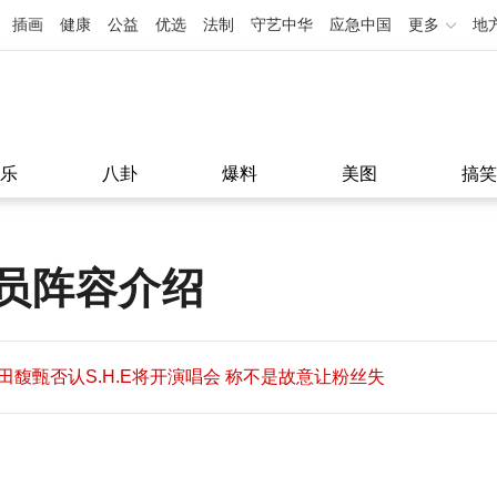
插画
健康
公益
优选
法制
守艺中华
应急中国
更多
地
乐
八卦
爆料
美图
搞笑
员阵容介绍
田馥甄否认S.H.E将开演唱会 称不是故意让粉丝失
望
田馥甄否认S.H.E将开演唱会 称不是故意让粉丝失
11:08
望
11:08