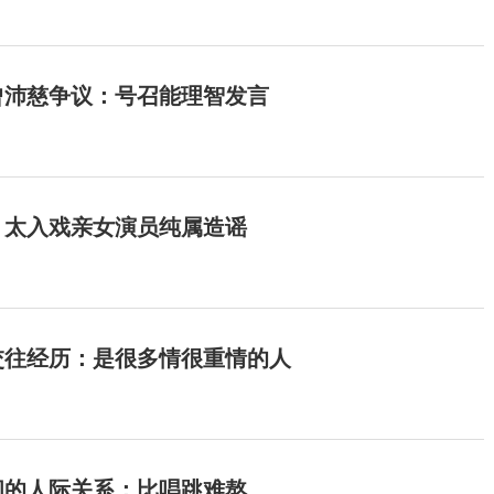
曾沛慈争议：号召能理智发言
：太入戏亲女演员纯属造谣
交往经历：是很多情很重情的人
间的人际关系：比唱跳难熬