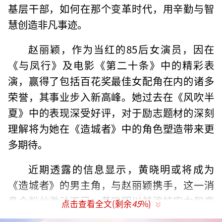
基层干部，如何在那个变革时代，用辛勤与智
慧创造非凡事迹。
赵丽颖，作为当红的85后女演员，因在
《与凤行》及电影《第二十条》中的精彩表
演，赢得了包括百花奖最佳女配角在内的诸多
荣誉，其事业步入新高峰。她过去在《风吹半
夏》中的表现深受好评，对于励志题材的深刻
理解将为她在《造城者》中的角色塑造带来更
多期待。
近期透露的信息显示，黄晓明或将成为
《造城者》的男主角，与赵丽颖携手，这一消
息令粉丝激动不已。黄晓明以其演技实力和高
点击查看全文(剩余
45
%)
人气，在影视界占据重要位置，尤其是在成功