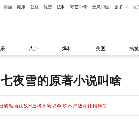
插画
健康
公益
优选
法制
守艺中华
应急中国
更多
地
乐
八卦
爆料
美图
搞笑
 七夜雪的原著小说叫啥
田馥甄否认S.H.E将开演唱会 称不是故意让粉丝失
望
田馥甄否认S.H.E将开演唱会 称不是故意让粉丝失
11:08
望
11:08