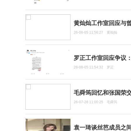
黄灿灿工作室回应与
26-08-05 11:56:27
黄灿灿
罗正工作室回应争议
26-08-05 11:54:32
罗正
毛舜筠回忆和张国荣
26-07-28 11:00:25
毛舜筠
袁一琦谈丝芭成员之