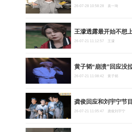
26-07-28 10:58:28
袁一琦
王濛透露最开始不想上
26-07-21 11:12:57
王濛
黄子韬“崩溃”回应没
26-07-21 11:08:42
黄子韬
龚俊回应和刘宇宁节
26-07-21 11:05:47
龚俊刘宇宁