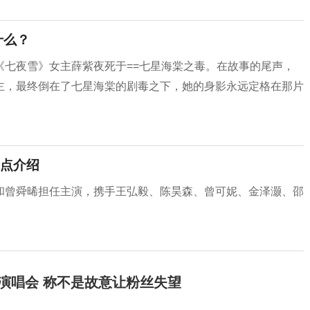
什么？
《七夜雪》女主薛紫夜死于==七星海棠之毒‌。在故事的尾声，
主，最终倒在了七星海棠的剧毒之下，她的身影永远定格在那片
点介绍
和曾舜晞担任主演，携手王弘毅、陈昊森、曾可妮、金泽灏、邵
开演唱会 称不是故意让粉丝失望