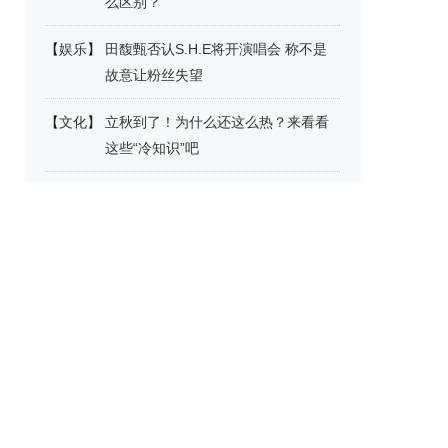
么区别？
【
娱乐
】
田馥甄否认S.H.E将开演唱会 称不是
故意让粉丝失望
【
文化
】
立秋到了！为什么还这么热？来看看
这些“冷知识”吧