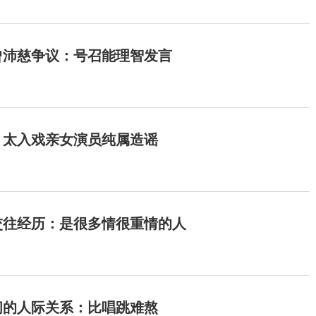
曾沛慈争议：号召能理智发言
：太入戏亲女演员纯属造谣
交往经历：是很多情很重情的人
间的人际关系：比唱跳难熬