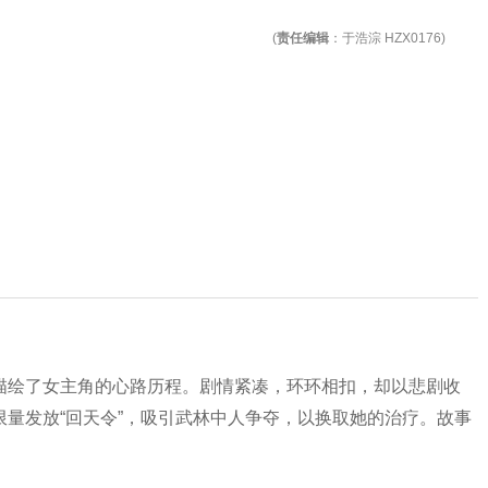
(
责任编辑
：于浩淙 HZX0176)
描绘了女主角的心路历程。剧情紧凑，环环相扣，却以悲剧收
量发放“回天令”，吸引武林中人争夺，以换取她的治疗。故事