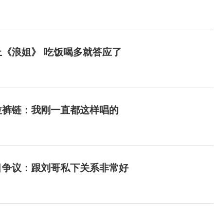
《浪姐》 吃饭喝多就答应了
拉裤链：我刚一直都这样唱的
目争议：跟刘哥私下关系非常好