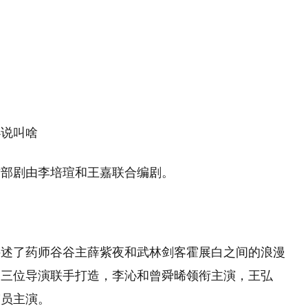
小说叫啥
这部剧由李培瑄和王嘉联合编剧‌。
讲述了药师谷谷主薛紫夜和武林剑客霍展白之间的浪漫
基三位导演联手打造，李沁和曾舜晞领衔主演，王弘
员主演‌。