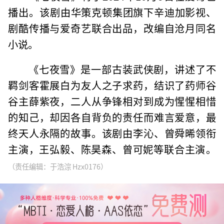
播出。‌该剧由华策克顿集团旗下辛迪加影视、
剧酷传播与爱奇艺联合出品，改编自沧月同名
小说‌。
《七夜雪》是一部古装武侠剧，讲述了不
羁剑客霍展白为友人之子求药，结识了药师谷
谷主薛紫夜，二人从争锋相对到成为惺惺相惜
的知己，却因各自背负的责任而难言爱意，最
终天人永隔的故事。该剧由李沁、曾舜晞领衔
主演，王弘毅、陈昊森、曾可妮等联合主演‌。
（责任编辑：于浩淙 Hzx0176）