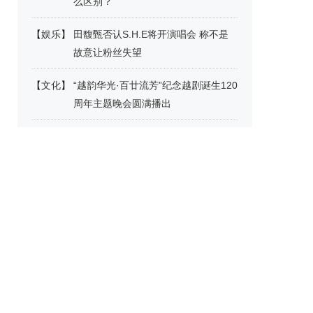
么区别？
【
娱乐
】
田馥甄否认S.H.E将开演唱会 称不是
故意让粉丝失望
【
文化
】
“越韵华光·百廿流芳”纪念越剧诞生120
周年主题晚会圆满播出