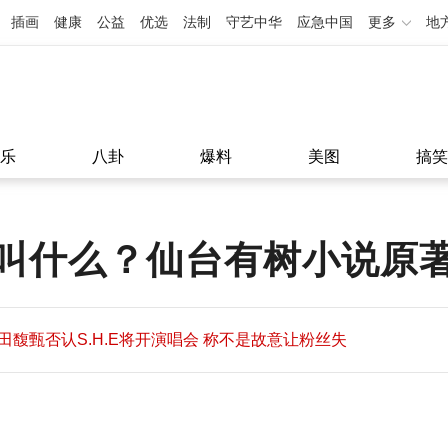
插画
健康
公益
优选
法制
守艺中华
应急中国
更多
地
乐
八卦
爆料
美图
搞笑
叫什么？仙台有树小说原
田馥甄否认S.H.E将开演唱会 称不是故意让粉丝失
望
田馥甄否认S.H.E将开演唱会 称不是故意让粉丝失
11:08
望
11:08