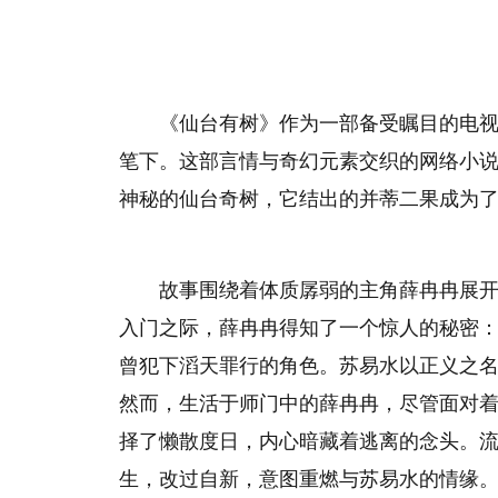
《仙台有树》作为一部备受瞩目的电
笔下。这部言情与奇幻元素交织的网络小
神秘的仙台奇树，它结出的并蒂二果成为
故事围绕着体质孱弱的主角薛冉冉展
入门之际，薛冉冉得知了一个惊人的秘密
曾犯下滔天罪行的角色。苏易水以正义之
然而，生活于师门中的薛冉冉，尽管面对
择了懒散度日，内心暗藏着逃离的念头。
生，改过自新，意图重燃与苏易水的情缘