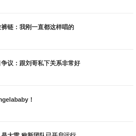
拉裤链：我刚一直都这样唱的
目争议：跟刘哥私下关系非常好
elababy！
是大雷 称新团队已开启运行