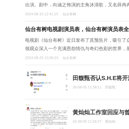
出演。剧中，向涵之饰演的主角沐清歌，又名薛冉
2024-08-10 12:41:15
仙台有树
仙台有树电视剧演员表，仙台有树演员表全
电视剧《仙台有树》近日发布了其预告片，吸引了
领观众深入一个充满恩怨情仇与奇幻色彩的世界，
2024-09-25 13:08:23
仙台有树
田馥甄否认S.H.E将
26-08-05 11:58:11
田馥甄
黄灿灿工作室回应与
26-08-05 11:56:27
黄灿灿