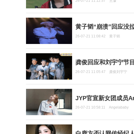
26-07-21 11:12:57
王濛
黄子韬“崩溃”回应没
26-07-21 11:08:42
黄子韬
龚俊回应和刘宇宁节
26-07-21 11:05:47
龚俊刘宇宁
JYP官宣新女团成员Ang
26-07-21 10:58:11
Angelababy
白鹿方否认网传经纪人