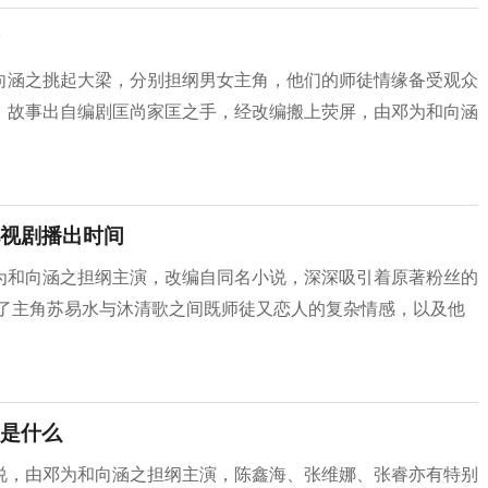
向涵之挑起大梁，分别担纲男女主角，他们的师徒情缘备受观众
。故事出自编剧匡尚家匡之手，经改编搬上荧屏，由邓为和向涵
视剧播出时间
为和向涵之担纲主演，改编自同名小说，深深吸引着原著粉丝的
述了主角苏易水与沐清歌之间既师徒又恋人的复杂情感，以及他
是什么
说，由邓为和向涵之担纲主演，陈鑫海、张维娜、张睿亦有特别