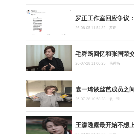
罗正工作室回应争议
26-08-05 11:54:32
罗正
毛舜筠回忆和张国荣
26-07-28 11:00:25
毛舜筠
袁一琦谈丝芭成员之
26-07-28 10:58:28
袁一琦
王濛透露最开始不想上