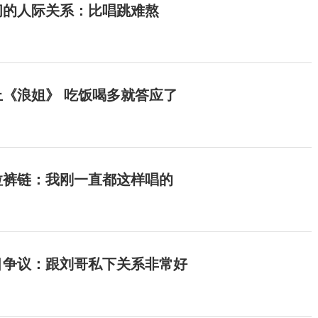
间的人际关系：比唱跳难熬
《浪姐》 吃饭喝多就答应了
拉裤链：我刚一直都这样唱的
目争议：跟刘哥私下关系非常好