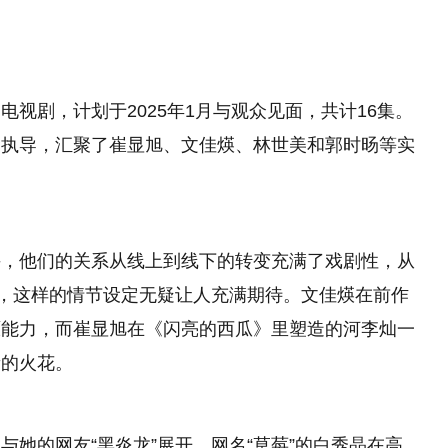
视剧，计划于2025年1月与观众见面，共计16集。
贤执导，汇聚了崔显旭、文佳煐、林世美和郭时旸等实
。
手，他们的关系从线上到线下的转变充满了戏剧性，从
”，这样的情节设定无疑让人充满期待。文佳煐在前作
原能力，而崔显旭在《闪亮的西瓜》里塑造的河李灿一
新的火花。
她的网友“黑炎龙”展开。网名“草莓”的白秀晶在高