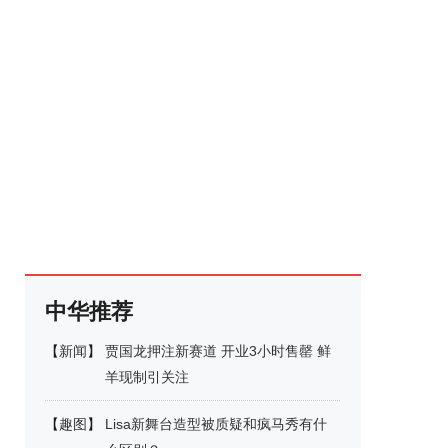
中华推荐
【
新闻
】
贾国龙押注新赛道 开业3小时售罄 鲜
羊现制引关注
【
趣图
】
Lisa新舞台造型被质疑和疯马秀有什