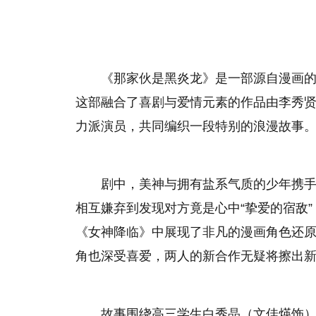
《那家伙是黑炎龙》是一部源自漫画的电
这部融合了喜剧与爱情元素的作品由李秀
力派演员，共同编织一段特别的浪漫故事
剧中，美神与拥有盐系气质的少年携
相互嫌弃到发现对方竟是心中“挚爱的宿敌
《女神降临》中展现了非凡的漫画角色还
角也深受喜爱，两人的新合作无疑将擦出
故事围绕高三学生白秀晶（文佳煐饰）与