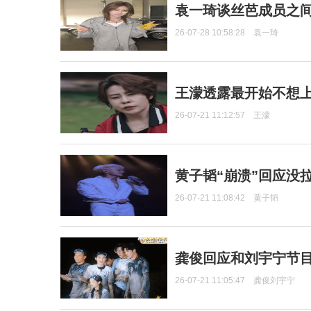
袁一琦谈丝芭成员之
26-07-28 10:58:28
袁一琦
王濛透露最开始不想上
26-07-21 11:12:57
王濛
黄子韬“崩溃”回应没
26-07-21 11:08:42
黄子韬
龚俊回应和刘宇宁节
26-07-21 11:05:47
龚俊刘宇宁