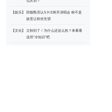
么区别？
【
娱乐
】
田馥甄否认S.H.E将开演唱会 称不是
故意让粉丝失望
【
文化
】
立秋到了！为什么还这么热？来看看
这些“冷知识”吧