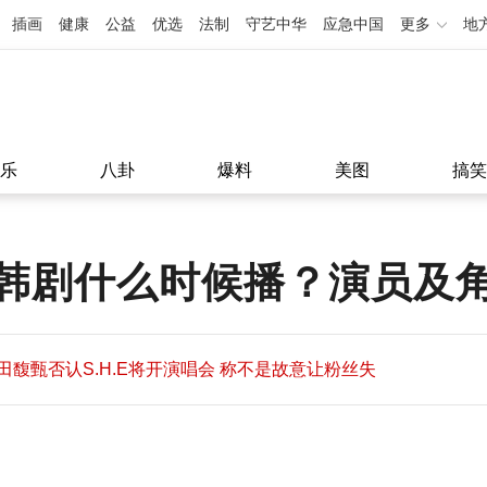
插画
健康
公益
优选
法制
守艺中华
应急中国
更多
地
乐
八卦
爆料
美图
搞笑
韩剧什么时候播？演员及
田馥甄否认S.H.E将开演唱会 称不是故意让粉丝失
望
田馥甄否认S.H.E将开演唱会 称不是故意让粉丝失
11:08
望
11:08