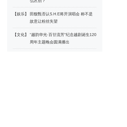
么区别？
【
娱乐
】
田馥甄否认S.H.E将开演唱会 称不是
故意让粉丝失望
【
文化
】
“越韵华光·百廿流芳”纪念越剧诞生120
周年主题晚会圆满播出