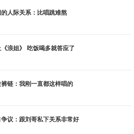
间的人际关系：比唱跳难熬
《浪姐》 吃饭喝多就答应了
拉裤链：我刚一直都这样唱的
目争议：跟刘哥私下关系非常好