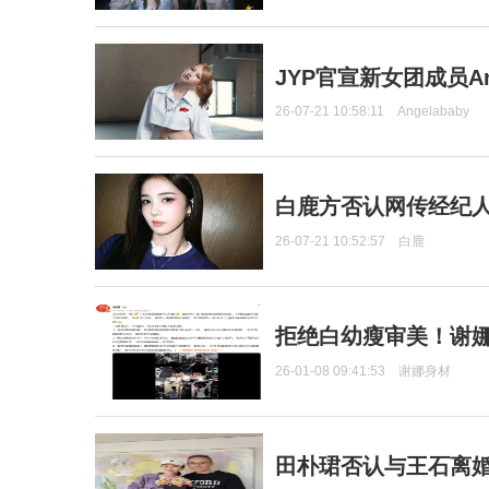
JYP官宣新女团成员Ang
26-07-21 10:58:11
Angelababy
白鹿方否认网传经纪人
26-07-21 10:52:57
白鹿
拒绝白幼瘦审美！谢娜
26-01-08 09:41:53
谢娜身材
田朴珺否认与王石离婚