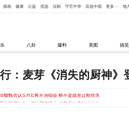
插画
健康
公益
优选
法制
守艺中华
应急中国
更多
地
乐
八卦
爆料
美图
搞笑
度排行：麦芽《消失的厨神》
田馥甄否认S.H.E将开演唱会 称不是故意让粉丝失
望
田馥甄否认S.H.E将开演唱会 称不是故意让粉丝失
11:08
望
11:08