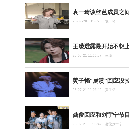
袁一琦谈丝芭成员之
26-07-28 10:58:28
袁一琦
王濛透露最开始不想上
26-07-21 11:12:57
王濛
黄子韬“崩溃”回应没
26-07-21 11:08:42
黄子韬
龚俊回应和刘宇宁节
26-07-21 11:05:47
龚俊刘宇宁