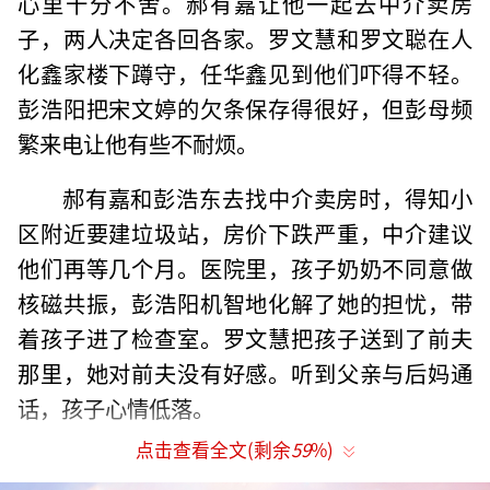
心里十分不舍。郝有嘉让他一起去中介卖房
子，两人决定各回各家。罗文慧和罗文聪在人
化鑫家楼下蹲守，任华鑫见到他们吓得不轻。
彭浩阳把宋文婷的欠条保存得很好，但彭母频
繁来电让他有些不耐烦。
郝有嘉和彭浩东去找中介卖房时，得知小
区附近要建垃圾站，房价下跌严重，中介建议
他们再等几个月。医院里，孩子奶奶不同意做
核磁共振，彭浩阳机智地化解了她的担忧，带
着孩子进了检查室。罗文慧把孩子送到了前夫
那里，她对前夫没有好感。听到父亲与后妈通
话，孩子心情低落。
点击查看全文(剩余
59
%)
罗文聪被忽悠去剧组当替身，发现是裸替