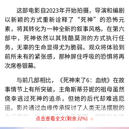
这部电影自2023年开始拍摄，导演和编剧
以新颖的方式重新诠释了“死神”的恐怖元
素，将其转化为一种全新的叙事风格。在第六
部中，死神依然以其残酷莫测的方式执行任
务，无辜的生命显得尤为脆弱。观众将体验到
前所未有的紧张感，那种屏住呼吸的恐惧将再
次席卷银幕。
与前几部相比，《死神来了6：血统》在故
事情节上有所突破。主角斯蒂芬妮的祖母虽然
侥幸逃过死神的追杀，但她的后代却难逃厄
运。影片通过血缘传承探讨了人类无法摆脱的
命运悲剧，引发人们对生死界限、家庭和亲情
点击查看全文(剩余
31
%)
的深思。一代代人的传承中，死神的阴影始终