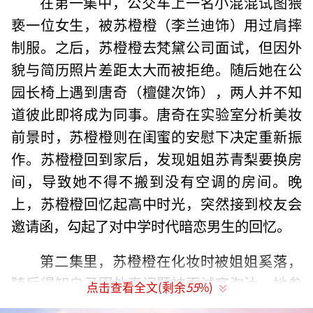
在第一集中，公交车上一名小混混试图猥
亵一位女生，被苏橙橙（李兰迪饰）用过肩摔
制服。之后，苏橙橙去梵黛公司面试，但因外
貌与简历照片差距太大而被拒绝。随后她在公
园长椅上遇到唐奇（檀健次饰），两人并不知
道彼此即将成为同事。唐奇在实验室分析美妆
前景时，苏橙橙则在闺蜜的安慰下决定重新振
作。苏橙橙回到家后，发现姐姐苏青梨要换房
间，导致她不得不搬到没有空调的房间。晚
上，苏橙橙回忆起高中时光，突然接到校友会
邀请函，勾起了对中学时代暗恋男生的回忆。
第二集里，苏橙橙在化妆时被姐姐奚落，
随后得知自己因外表问题被面试官淘汰。她参
点击查看全文(剩余
55
%)
加了校友会，在会上遇到了唐奇，但因为误会