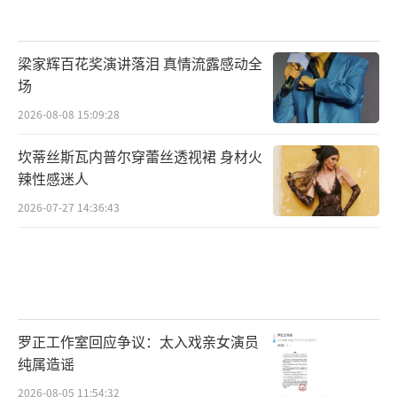
梁家辉百花奖演讲落泪 真情流露感动全
场
2026-08-08 15:09:28
坎蒂丝斯瓦内普尔穿蕾丝透视裙 身材火
辣性感迷人
2026-07-27 14:36:43
罗正工作室回应争议：太入戏亲女演员
纯属造谣
2026-08-05 11:54:32