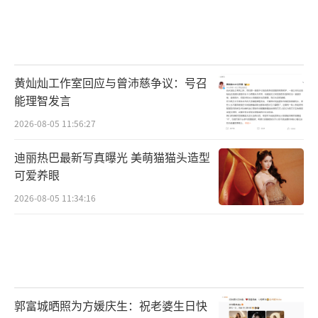
黄灿灿工作室回应与曾沛慈争议：号召
能理智发言
2026-08-05 11:56:27
迪丽热巴最新写真曝光 美萌猫猫头造型
可爱养眼
2026-08-05 11:34:16
郭富城晒照为方媛庆生：祝老婆生日快