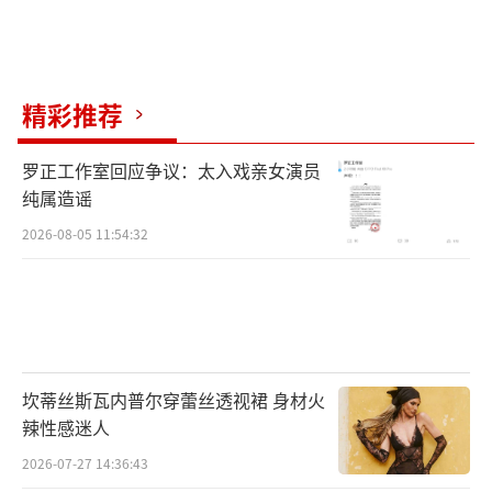
精彩推荐
罗正工作室回应争议：太入戏亲女演员
纯属造谣
2026-08-05 11:54:32
坎蒂丝斯瓦内普尔穿蕾丝透视裙 身材火
辣性感迷人
2026-07-27 14:36:43