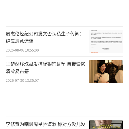
周杰伦经纪公司发文否认私生子传闻：
纯属恶意造谣
2026-08-06 10:55:00
王楚然珍珠盘发搭配银饰耳坠 自带慵懒
清冷复古感
2026-07-30 13:35:07
李修贤为嘲讽周星驰道歉 称对方没儿没