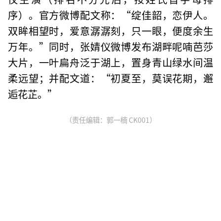
序）。官方微博配文称：“绽佳韶，恋伊人。
双眸相望时，爱意潺潺刻，只一眼，便度余生
万年。”同时，张婧仪微博发布湖畔呢喃芭莎
大片，一叶扁舟泛于湖上，置身青山绿水间温
柔远望；并配文道：“初夏至，莫误花期，邂
逅花芷。”
（责任编辑：郭一楠 CK001）