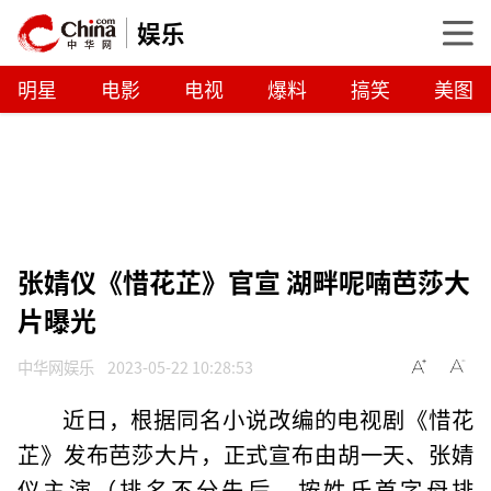
娱乐
明星
电影
电视
爆料
搞笑
美图
张婧仪《惜花芷》官宣 湖畔呢喃芭莎大
片曝光
中华网娱乐
2023-05-22 10:28:53
近日，根据同名小说改编的电视剧《惜花
芷》发布芭莎大片，正式宣布由胡一天、张婧
仪主演（排名不分先后，按姓氏首字母排