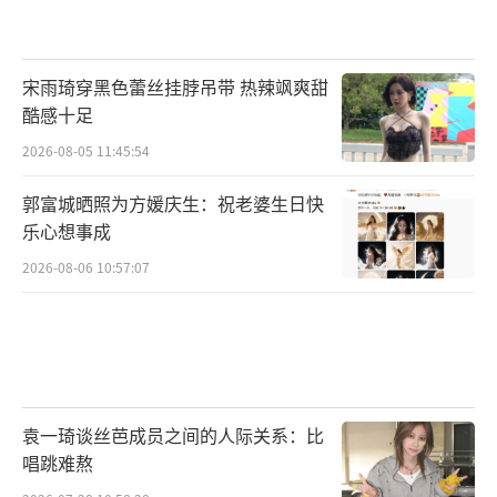
宋雨琦穿黑色蕾丝挂脖吊带 热辣飒爽甜
酷感十足
2026-08-05 11:45:54
郭富城晒照为方媛庆生：祝老婆生日快
乐心想事成
2026-08-06 10:57:07
袁一琦谈丝芭成员之间的人际关系：比
唱跳难熬