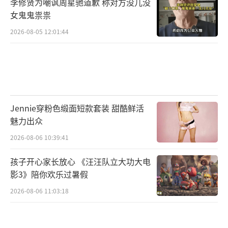
李修贤为嘲讽周星驰道歉 称对方没儿没
女鬼鬼祟祟
2026-08-05 12:01:44
Jennie穿粉色缎面短款套装 甜酷鲜活
魅力出众
2026-08-06 10:39:41
孩子开心家长放心 《汪汪队立大功大电
影3》陪你欢乐过暑假
2026-08-06 11:03:18