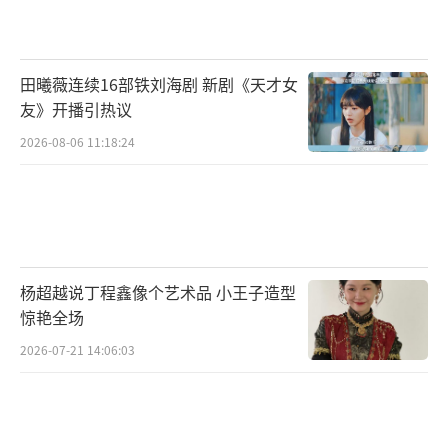
布“牛”与“生日气球”的表情。2013年，潘
粤明曾表示：“如果能换你（顶顶）一生幸
田曦薇连续16部铁刘海剧 新剧《天才女
福，我宁愿痛苦一辈子。”
友》开播引热议
2026-08-06 11:18:24
（责任编辑：郭一楠 CK001）
杨超越说丁程鑫像个艺术品 小王子造型
惊艳全场
2026-07-21 14:06:03