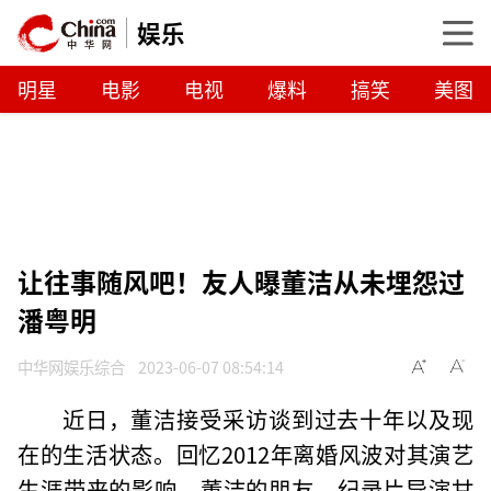
娱乐
明星
电影
电视
爆料
搞笑
美图
让往事随风吧！友人曝董洁从未埋怨过
潘粤明
中华网娱乐综合
2023-06-07 08:54:14
近日，董洁接受采访谈到过去十年以及现
在的生活状态。回忆2012年离婚风波对其演艺
生涯带来的影响，董洁的朋友、纪录片导演甘