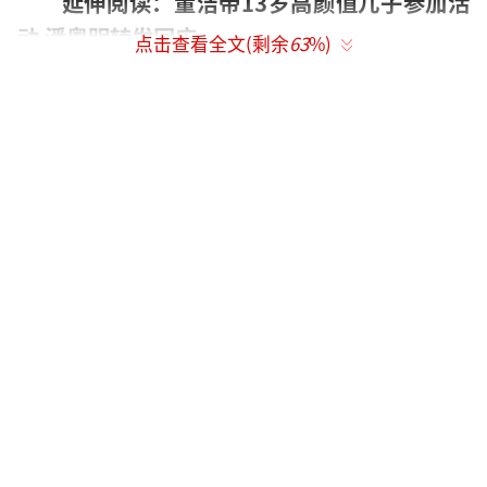
延伸阅读：董洁带13岁高颜值儿子参加活
动 潘粤明转发回应
点击查看全文(剩余
63
%)
2022年7月19日，董洁带儿子顶顶出席活
动。照片中，董洁身穿一身无袖连衣裙搭配中
筒袜与小皮鞋，身旁的13岁儿子顶顶身穿短袖
上衣搭配牛仔短裤，留着一头清爽短发，眉清
目秀，颜值颇高。网友赞其完美继承了父母的
基因，引发热烈讨论。
20日凌晨0点，潘粤明转发相关博文，写
道：“谢谢！辛苦了！也谢谢大家。”