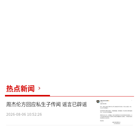
2005年8月，潘粤明与董洁因合作《红衣
坊》结缘。2008年年初，两人订婚，9月26
日，在北京低调完婚。2009年2月5日，董洁顺
利生下一子，小名“顶顶”。2012年10月20
日，董洁工作室发表公开声明，承认已与潘粤
明离婚。据悉，潘粤明与董洁离婚后，与儿子
见面的机会甚少。
“顶顶”这个名字是颇有深意的，因为儿
热点新闻
子属牛，出生的时候又是立春的第一天，正好
是所谓的牛犄角，所以就给宝贝起了“顶
周杰伦方回应私生子传闻 谣言已辟谣
顶”这样一个可爱的名字。
2026-08-06 10:52:26
可以发现潘粤明已经连续十年为儿子庆
生，每次在儿子生日当天都会发