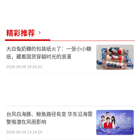
在你我身边潜伏……每个人的生活都有隐藏在
平凡之下的暗流涌动，那些用力活着的人，是
否能迎来充满希望的一天？
精彩推荐
电影《又是充满希望的一天》由东方天明
(北京)电影公司、保利影业投资有限公司、天画
大白兔奶糖的包装纸火了：一张小小糖
纸，藏着国货穿越时光的浪漫
画天(北京)影业有限公司、北京乐享华悦文化科
2026-08-06 16:28:33
技有限公司、玖十古（青岛）文化传播有限公
司、大橙树（北京）文化集团有限公司出品，
北京环鹰时代文化传媒有限公司宣传发行。4月
19日，等一个希望。
（责任编辑：李劲 CK005）
台风白海豚、鲸鱼路径有变 华东沿海需
警惕潜在风雨影响
2026-08-06 13:14:24