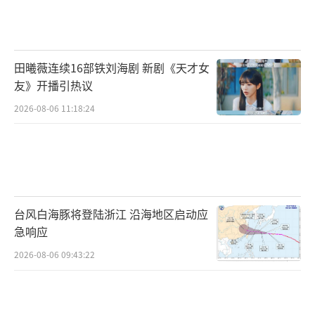
暗一片……海报正中央的“谁在创造价值”更
是莫大的讽刺，是手握重权的高管？还是奔波
劳动的外卖员？他们都不过是被算法掌控的打
田曦薇连续16部铁刘海剧 新剧《天才女
工人而已，在这场车祸中，所有人都是困在算
友》开播引热议
法里的受害者。
2026-08-06 11:18:24
影片以一场车祸映射到现实主义中，不仅
是人到中年的不堪一击，更是用生活化的叙事
手法让大众关注到更多社会现状：外卖员安
全、小人物生存、贫穷与疾病的关联、夫妻之
台风白海豚将登陆浙江 沿海地区启动应
间的相处等，该片以最真实的故事反映了当今
急响应
社会现实，无论是中产阶级还是底层人群都在
2026-08-06 09:43:22
努力的生活着，可看似阳光美好的小日子，只
要一次变故便会骤然崩塌，而这些危机似乎就