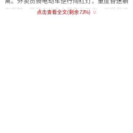
离。外卖员骑电动车逆行闯红灯，重度昏迷躺
在医院，而开车的危力虽毫发无伤，却受尽道
点击查看全文(剩余
73
%)
德的谴责。作为都市白领的危力，惯用理性思
维，认为交通事实便是真相，而作为外卖员妻
子的徐晓霞（郭柯宇 饰）却认为法理之外当有
人情，她与律师冯源（孙之鸿 饰）跑前跑后，
只为讨一个“公道”。
“外卖员的配送时间，能不能再压缩一
下”，抛开社会纠纷关系之外，危力同时也是
该外卖平台的高管，相信算法、依赖算法的
他，对外卖员的配送时长起到了决定性的作
用，而这样的一个决定，却同时伤害到了两个
家庭……“你别让我后悔嫁给你”也表明了沈
均怡的立场，这段纠纷让她再忍受不了丈夫长