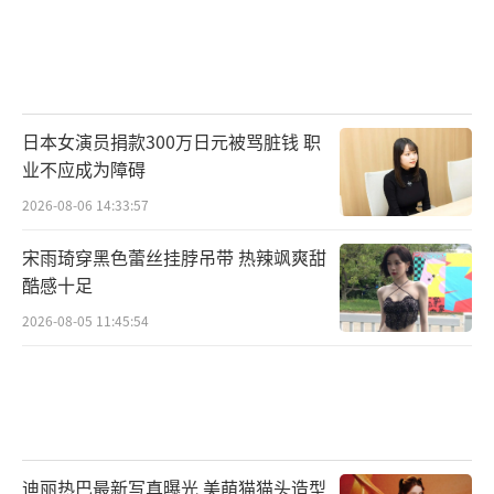
日本女演员捐款300万日元被骂脏钱 职
业不应成为障碍
2026-08-06 14:33:57
宋雨琦穿黑色蕾丝挂脖吊带 热辣飒爽甜
酷感十足
2026-08-05 11:45:54
迪丽热巴最新写真曝光 美萌猫猫头造型