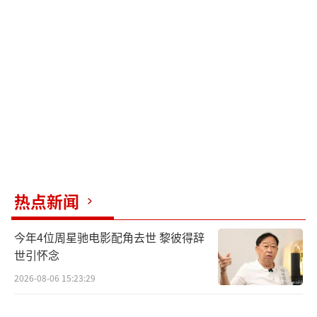
久以来的冷漠与不作为。家人的不理解、醒不
来的外卖员、说不清的公正、太残忍的现实、
看不到的希望，都重重的压在他们身上，两个
阶层相差甚远的家庭，究竟该何去何从？
一条马路隔绝真理与人情 两种境遇映射残
酷现实
在同步释出的定档海报中，以一条护栏为
界，让两侧的人形成鲜明对比。一侧是骑着非
热点新闻
机动车黑压压的人群，大城市的生存艰难和无
今年4位周星驰电影配角去世 黎彼得辞
情竞争，让他们无暇顾及周围的环境，每个人
世引怀念
都在忙忙碌碌的奔向前方；而另一侧则是为车
2026-08-06 15:23:29
祸纠纷争吵的四人，他们看似站在了光明的一
旁，可内心却被这场飞来横祸纠缠的早已是昏