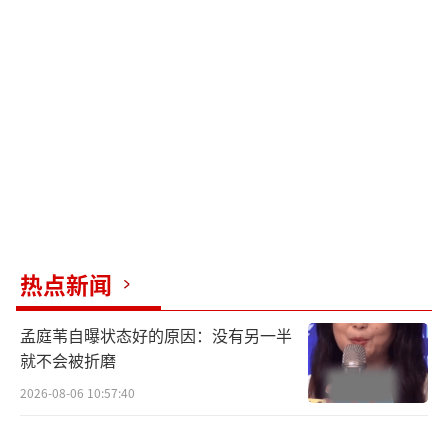
又坎坷，牛大田（孔连顺饰）允诺帮他追到秦
小贞（张艺凡饰）就包下大单，从而有了大田
跪在小贞面前，完成了“人间火烧云”的改变
宣言；毛婷婷（王珞丹 饰）的保险受益人写着
弟弟毛志杰（王大陆 饰），找对方签字的刘十
三却被毛志杰误伤……
吉他旋律轻快，歌词朗朗上口，MV结尾，
刘十三回望重回云边镇经历的人和事，无论美
热点新闻
好还是糟杂，都如王莺莺与程霜不变的笑脸一
般难以忘怀。脚步不能停，生活未完待续，刘
孟庭苇自曝状态好的原因：没有另一半
十三含泪高呼“加油啊”，是喊给奋力 奔跑的
就不会被折磨
球球（陈贤恩饰），也是喊给历尽千帆的自
2026-08-06 10:57:40
己，此情此景，与歌曲中“活着就不能算失