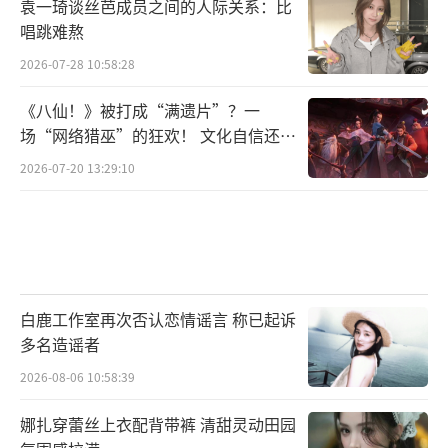
袁一琦谈丝芭成员之间的人际关系：比
唱跳难熬
2026-07-28 10:58:28
《八仙！》被打成“满遗片”？一
场“网络猎巫”的狂欢！ 文化自信还是
焦虑？
2026-07-20 13:29:10
白鹿工作室再次否认恋情谣言 称已起诉
多名造谣者
2026-08-06 10:58:39
娜扎穿蕾丝上衣配背带裤 清甜灵动田园