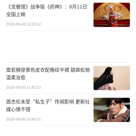
《龙餐馆》战争版《药神》：8月11日
公司、北京微梦创科网络技术有限公司、象山
全国上映
简笔画文化传媒有限公司、上海是船长影视文
2026-08-08 22:29:12
化有限公司联合出品，原著作者张嘉佳编剧导
演，张家鲁监制，张宇担任总制片人，彭昱
畅、周也领衔主演，艾丽娅、陈贤恩、孔连
顺、张艺凡、田依桐、林家川主演，王珞丹、
王大陆、马伯骞、孟子义特别出演，陈妍希、
章若楠穿黑色皮衣配格纹半裙 甜飒松弛
李嘉琦、张祐维、易小星、酷酷的滕、王天
温柔治愈
放、沈南友情出演，刘昊然、乔杉、赵露思惊
2026-08-05 11:42:53
喜出演，6月22日公映，重回云边镇。
（责任编
周杰伦未受“私生子”传闻影响 更新社
辑：李劲 CK005）
媒心情不错
2026-08-06 10:46:31