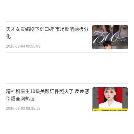
败……你不会就这么完蛋”的歌词相得益彰，
也让这首与读者“重逢”的《刘十三》又一次
走进读者的心中。
天才女友编剧下沉口碑 市场反响两极分
预售开启“团圆”在即 “重回云边镇”还
化
有10天
2026-08-04 09:55:08
距离电影《云边有个小卖部》6月22日公映
还有10天的时间，电影预售开启，意味着观众
与云边镇"重逢"的日子也越来越近了。预售海
报描述的是小说中的经典一幕：中秋来临，王
精神科医生10级美颜证件照火了 反差感
莺莺做好了团圆饭，在夜晚的桂花树下，与刘
引爆全网热议
十三、程霜、球球相聚在一起，幸福融洽圆
2026-08-03 08:35:15
满。外婆饭菜的香味与秋日院落特有的清爽仿
佛跃幕而出，完美瞬间想要让人永远停留在这