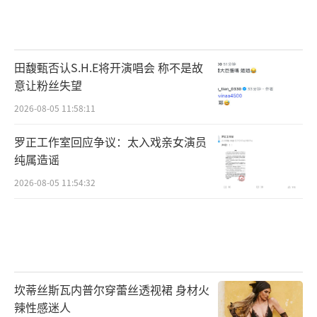
田馥甄否认S.H.E将开演唱会 称不是故
意让粉丝失望
2026-08-05 11:58:11
罗正工作室回应争议：太入戏亲女演员
纯属造谣
2026-08-05 11:54:32
坎蒂丝斯瓦内普尔穿蕾丝透视裙 身材火
辣性感迷人