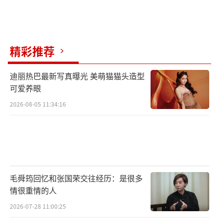
一刻。那个被无数读者心心挂念的“云上故
乡”，曾经那么远、如今这么近，只等大家一
起重回云边镇。
精彩推荐
电影《云边有个小卖部》由北京深定格文
化传媒有限公司、南京时间海影视文化传播有
迪丽热巴最新写真曝光 美萌猫猫头造型
可爱养眼
限公司、北京京西文化旅游股份有限公司、北
2026-08-05 11:34:16
京百纳千成影视股份有限公司、上海淘票票影
视文化有限公司、北京友光影业有限公司出
品，北京加拉夏影业有限公司、北京博集天卷
影业有限公司、霍尔果斯十间影视传媒有限公
司、北京迦岚影视传媒有限公司、北京有何不
毛舜筠回忆和张国荣交往经历：是很多
可文化传播有限公司、中国电影股份有限公
情很重情的人
司、保利影业投资有限公司、北京四四得八文
2026-07-28 11:00:25
化传播有限公司、大腕电影科技（深圳）有限