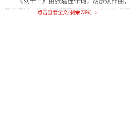
《刘十三》由张嘉佳作词，胡彦斌作曲，
智哥演唱，配合娓娓道来的歌曲，MV中也把观
点击查看全文(剩余
78
%)
众代入到刘十三 （彭昱畅饰）的故事中。在大
城市闯荡却“爱情被埋葬、吃嘛嘛不香”的刘
十三，被外婆王莺莺（艾丽娅 饰）带回了故乡
云边镇，一同带回故乡的，还有刘十三豪言许
下的“一年一千单保险”承诺。
“蝴蝶死在路上，云边藏着念想”，回到
故乡的刘十三无暇享受云边镇悠然自得的生
活，“一年一千单”的承诺如影随形，还好有
在镇上“认识一大半”居民的外婆王莺莺，以
及帮他迅速锁定“第一个客户”的程霜（周也
饰）带来了转机。刘十三与程霜组成“保险搭
子”，他们在云边镇努力推销 保险的生涯欢乐