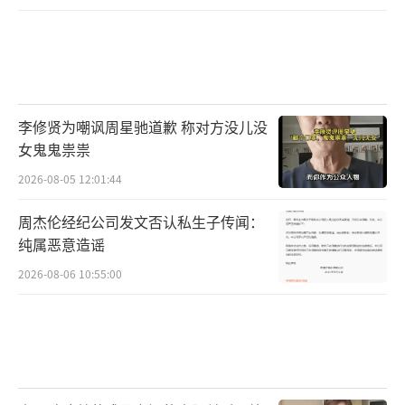
李修贤为嘲讽周星驰道歉 称对方没儿没
女鬼鬼祟祟
2026-08-05 12:01:44
周杰伦经纪公司发文否认私生子传闻：
纯属恶意造谣
2026-08-06 10:55:00