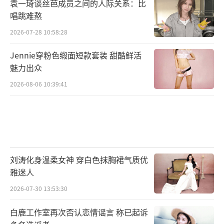
袁一琦谈丝芭成员之间的人际关系：比
唱跳难熬
2026-07-28 10:58:28
Jennie穿粉色缎面短款套装 甜酷鲜活
魅力出众
2026-08-06 10:39:41
刘涛化身温柔女神 穿白色抹胸裙气质优
雅迷人
2026-07-30 13:53:30
白鹿工作室再次否认恋情谣言 称已起诉