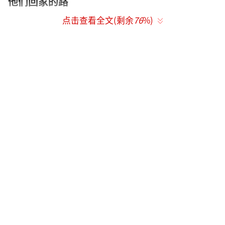
他们回家的路
点击查看全文(剩余
76
%)
重回故乡的刘十三在云边镇兢兢业业卖保
险期间，也遇到了很多新老伙伴，既有多年后
重逢的知心好友程霜，也有人小鬼大的球球
（陈贤恩 饰），以及形形色色的儿时玩伴、街
坊四邻，共同构成了云边镇的生活图景。然而
生活不仅是相逢，还有离别，那是“门口青砖
小道第一次结霜”的云边镇的冬天。
“要沿着山路挂灯笼，一直挂到山顶，就
不会迷路，找到回家的方向……”这是云边镇
的习俗。在这个冬天，小镇飘起细密的雪花，
鹅毛大雪下了三天三夜，白了连绵的山峰。刘
十三再次走上了走过无数次的山路，却唯有这