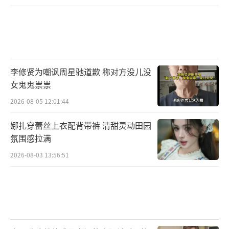
李修贤为嘲讽周星驰道歉 称对方没儿没
女鬼鬼祟祟
2026-08-05 12:01:44
娜扎穿蕾丝上衣配背带裤 清甜灵动田园
氛围感拉满
2026-08-03 13:56:51