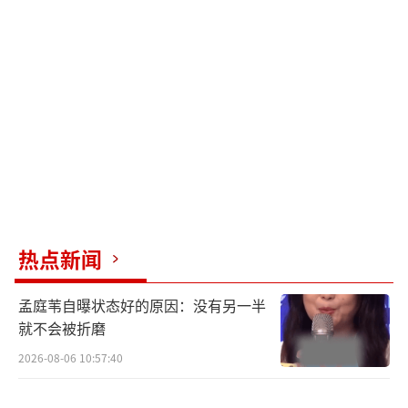
一次山是白色，昔日一个多小时的山路，要走
七八个钟头。“如果你要去，我陪你”，这句
话来自程霜。山顶穿破云层，两人仿佛站在一
座孤岛上，岛上铺满白雪，一棵树上挂着灯
笼，在夜空中格外醒目。但它并不孤单，刘十
三与程霜就在这里相依，守护着孤独的灯笼，
灯笼发出耀眼的光芒，照亮了外婆回家的路，
也照亮了彼此相依的两人。
热点新闻
悲欢离合的云边镇 只待与读者观众“重
孟庭苇自曝状态好的原因：没有另一半
逢”
就不会被折磨
2026-08-06 10:57:40
刘十三在云边镇的一年间，物是人非。他
回忆起给王莺莺挂灯的那个夜晚，上山的每一