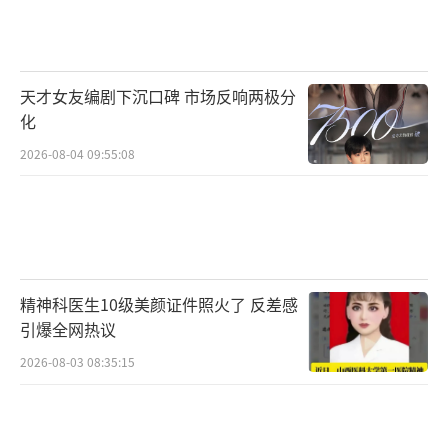
步都那么艰辛，跟自己的人生很像，他只能拼
命喊着加油，拼尽全力挪动每一步。但云边镇
的时光并不会凝固在冬天，漫山云雾终究会被
天才女友编剧下沉口碑 市场反响两极分
暖风吹开，生活还要继续，历尽千帆的人生也
化
会找到春天的方向。电影《云边有个小卖部》
2026-08-04 09:55:08
将于本周六（6月22日）登陆各大电影院，目前
该片预售票房已超过1000万，刘十三的坚韧与
善良、程霜的乐观与体贴、外婆王莺莺的慈爱
与倔强，球球的勇敢与坚强，这些云边镇的人
精神科医生10级美颜证件照火了 反差感
和事，悲欢离合、喜怒哀乐，都即将与广大读
引爆全网热议
者和观众重逢。
2026-08-03 08:35:15
电影《云边有个小卖部》由北京深定格文
化传媒有限公司、南京时间海影视文化传播有