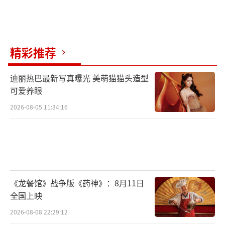
限公司、北京京西文化旅游股份有限公司、北
京百纳千成影视股份有限公司、上海淘票票影
视文化有限公司、北京友光影业有限公司出
精彩推荐
品，北京加拉夏影业有限公司、北京博集天卷
影业有限公司、霍尔果斯十间影视传媒有限公
迪丽热巴最新写真曝光 美萌猫猫头造型
司、北京迦岚影视传媒有限公司、北京有何不
可爱养眼
可文化传播有限公司、中国电影股份有限公
2026-08-05 11:34:16
司、保利影业投资有限公司、北京四四得八文
化传播有限公司、大腕电影科技（深圳）有限
公司、北京微梦创科网络技术有限公司、象山
简笔画文化传媒有限公司、上海是船长影视文
化有限公司联合出品，原著作者张嘉佳编剧导
《龙餐馆》战争版《药神》：8月11日
全国上映
演，张家鲁监制，张宇担任总制片人，彭昱
2026-08-08 22:29:12
畅、周也领衔主演，艾丽娅、陈贤恩、孔连