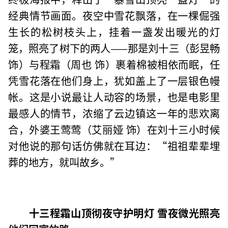
经典情节画面。夜空中雪花飘落，在一棵倔强
生长的松树枝头上，挂着一盏发出暖光的灯
笼，照亮了树下的两人——那是刘十三（彭昱畅
饰）与程霜（周也 饰）裹着棉被相依而眠，任
凭雪花落在他们身上，犹如盖上了一层银色幔
帐。这是小说最让人动容的场景，也是电影里
最感人的情节，浓缩了云边镇这一年的悲欢离
合，外婆王莺莺（艾丽娅 饰）在刘十三小时候
对他说的那句话仿佛就在耳边：“祖祖辈辈埋
葬的地方，就叫故乡。”
十三程霜山顶彻夜守护明灯 雪夜微光照亮