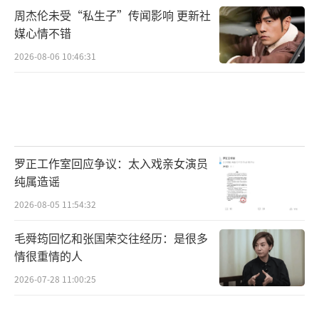
顺、张艺凡、田依桐、林家川主演，王珞丹、
周杰伦未受“私生子”传闻影响 更新社
王大陆、马伯骞、孟子义特别出演，陈妍希、
媒心情不错
李嘉琦、张祐维、易小星、酷酷的滕、王天
2026-08-06 10:46:31
放、沈南友情出演，刘昊然、乔杉、赵露思惊
喜出演，6月22日公映，重回云边镇。
（责任编
辑：李劲 CK005）
罗正工作室回应争议：太入戏亲女演员
纯属造谣
2026-08-05 11:54:32
毛舜筠回忆和张国荣交往经历：是很多
情很重情的人
2026-07-28 11:00:25