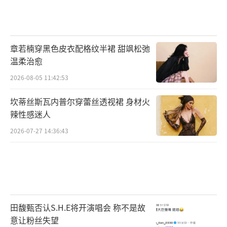
章若楠穿黑色皮衣配格纹半裙 甜飒松弛
温柔治愈
2026-08-05 11:42:53
坎蒂丝斯瓦内普尔穿蕾丝透视裙 身材火
辣性感迷人
2026-07-27 14:36:43
田馥甄否认S.H.E将开演唱会 称不是故
意让粉丝失望